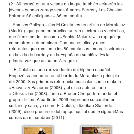
(21.30 horas) en una velada en la que también actuarán las
jóvenes bandas zaragozanas Amores Perros y Los Chastas.
Entrada: 6€ anticipada – 8€ en taquilla.
Ramsés Gallego, alias El Coleta, es un artista de Moratalaz
(Madrid), que pone en práctica un rap electrónico y ecléctico,
que él mismo define como «Sonido Makarra», o rap quinqui
como otros lo denominan. Con una estética y unos
referentes que remiten a los 80, canta sus temas, inspirados
en la vida de barrio y en la España de su niñez. Es la
primera vez que actúa en Zaragoza.
El Coleta es una rareza dentro del hip hop español.
Empezó su andadura en el barrio de Moratalaz a principio
del 2000. Sus primeras referencia musicales son la maketa
«Huevos y Palabra» (2006) y el disco auto editado
«Dlitokrazia» (2008), junto a Broder Chegar formando el
grupo «Dlito». A partir del 2009 emprende su camino en
solitario y saca, ya como El Coleta, «Iberikan Stafford»
(2009), disco precursor del rap quinqui al que le sigue «Mas
cornás da el hambre» (2011).