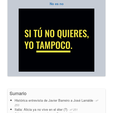
No es no
Sumario
Histórica entrevista de Javier Barreiro a José Larralde
- nº
253
Italia: Alicia ya no vive en el éter (?)
- nº 251