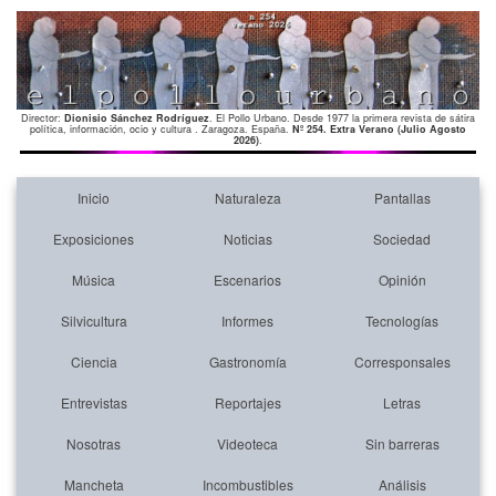
Director:
Dionisio Sánchez Rodríguez
. El Pollo Urbano. Desde 1977 la primera revista de sátira
política, información, ocio y cultura . Zaragoza. España.
Nº 254. Extra Verano (Julio Agosto
2026)
.
Inicio
Naturaleza
Pantallas
Exposiciones
Noticias
Sociedad
Música
Escenarios
Opinión
Silvicultura
Informes
Tecnologías
Ciencia
Gastronomía
Corresponsales
Entrevistas
Reportajes
Letras
Nosotras
Videoteca
Sin barreras
Mancheta
Incombustibles
Análisis