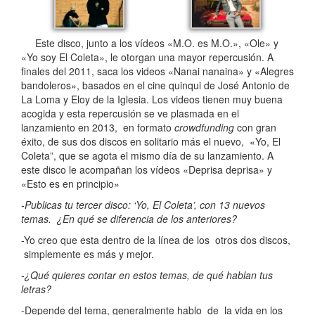
Este disco, junto a los vídeos «M.O. es M.O.», «Ole» y
«Yo soy El Coleta», le otorgan una mayor repercusión. A
finales del 2011, saca los videos «Nanai nanaina» y «Alegres
bandoleros», basados en el cine quinqui de José Antonio de
La Loma y Eloy de la Iglesia. Los videos tienen muy buena
acogida y esta repercusión se ve plasmada en el
lanzamiento en 2013, en formato
crowdfunding
con gran
éxito, de sus dos discos en solitario más el nuevo, «Yo, El
Coleta”, que se agota el mismo día de su lanzamiento. A
este disco le acompañan los vídeos «Deprisa deprisa» y
«Esto es en principio»
-Publicas tu tercer disco: ‘Yo, El Coleta’, con 13 nuevos
temas. ¿En qué se diferencia de los anteriores?
-Yo creo que esta dentro de la línea de los otros dos discos,
simplemente es más y mejor.
-¿Qué quieres contar en estos temas, de qué hablan tus
letras?
-Depende del tema, generalmente hablo de la vida en los