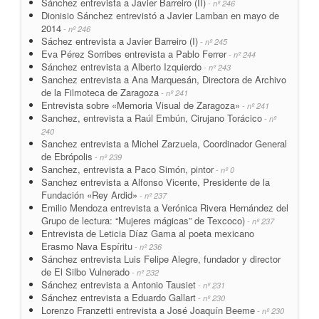
Sánchez entrevista a Javier Barreiro (II)
- nº 246
Dionisio Sánchez entrevistó a Javier Lamban en mayo de
2014
- nº 246
Sáchez entrevista a Javier Barreiro (I)
- nº 245
Eva Pérez Sorribes entrevista a Pablo Ferrer
- nº 244
Sánchez entrevista a Alberto Izquierdo
- nº 243
Sanchez entrevista a Ana Marquesán, Directora de Archivo
de la Filmoteca de Zaragoza
- nº 241
Entrevista sobre «Memoria Visual de Zaragoza»
- nº 241
Sanchez, entrevista a Raúl Embún, Cirujano Torácico
- nº
240
Sanchez entrevista a Michel Zarzuela, Coordinador General
de Ebrópolis
- nº 239
Sanchez, entrevista a Paco Simón, pintor
- nº 0
Sanchez entrevista a Alfonso Vicente, Presidente de la
Fundación «Rey Ardid»
- nº 237
Emilio Mendoza entrevista a Verónica Rivera Hernández del
Grupo de lectura: “Mujeres mágicas” de Texcoco)
- nº 237
Entrevista de Leticia Díaz Gama al poeta mexicano
Erasmo Nava Espíritu
- nº 236
Sánchez entrevista Luis Felipe Alegre, fundador y director
de El Silbo Vulnerado
- nº 232
Sánchez entrevista a Antonio Tausiet
- nº 231
Sánchez entrevista a Eduardo Gallart
- nº 230
Lorenzo Franzetti entrevista a José Joaquín Beeme
- nº 230