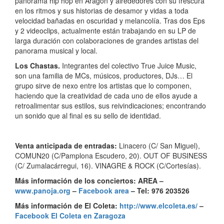
panorama hip hop en Aragón y alrededores con su frescura
en los ritmos y sus historias de desamor y vidas a toda
velocidad bañadas en oscuridad y melancolía. Tras dos Eps
y 2 videoclips, actualmente están trabajando en su LP de
larga duración con colaboraciones de grandes artistas del
panorama musical y local.
Los Chastas.
Integrantes del colectivo True Juice Music,
son una familia de MCs, músicos, productores, DJs… El
grupo sirve de nexo entre los artistas que lo componen,
haciendo que la creatividad de cada uno de ellos ayude a
retroalimentar sus estilos, sus reivindicaciones; encontrando
un sonido que al final es su sello de identidad.
Venta anticipada de entradas:
Linacero (C/ San Miguel),
COMUN20 (C/Pamplona Escudero, 20). OUT OF BUSINESS
(C/ Zumalacárregui, 16). VINAGRE & ROCK (C/Cortesías).
Más información de los conciertos:
AREA –
www.panoja.org
–
Facebook area
– Tel: 976 203526
Más información
de El Coleta
:
http://www.elcoleta.es/
–
Facebook El Coleta en Zaragoza