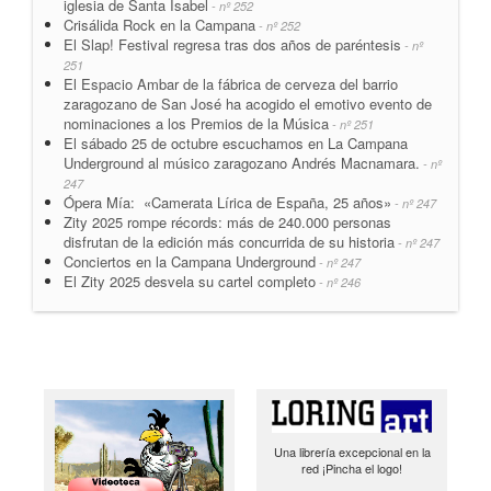
iglesia de Santa Isabel
- nº 252
Crisálida Rock en la Campana
- nº 252
El Slap! Festival regresa tras dos años de paréntesis
- nº
251
El Espacio Ambar de la fábrica de cerveza del barrio
zaragozano de San José ha acogido el emotivo evento de
nominaciones a los Premios de la Música
- nº 251
El sábado 25 de octubre escuchamos en La Campana
Underground al músico zaragozano Andrés Macnamara.
- nº
247
Ópera Mía: «Camerata Lírica de España, 25 años»
- nº 247
Zity 2025 rompe récords: más de 240.000 personas
disfrutan de la edición más concurrida de su historia
- nº 247
Conciertos en la Campana Underground
- nº 247
El Zity 2025 desvela su cartel completo
- nº 246
Una librería excepcional en la
red ¡Pincha el logo!