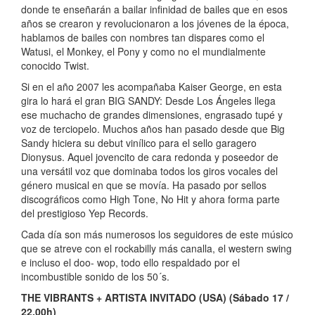
donde te enseñarán a bailar infinidad de bailes que en esos
años se crearon y revolucionaron a los jóvenes de la época,
hablamos de bailes con nombres tan dispares como el
Watusi, el Monkey, el Pony y como no el mundialmente
conocido Twist.
Si en el año 2007 les acompañaba Kaiser George, en esta
gira lo hará el gran BIG SANDY: Desde Los Ángeles llega
ese muchacho de grandes dimensiones, engrasado tupé y
voz de terciopelo. Muchos años han pasado desde que Big
Sandy hiciera su debut vinílico para el sello garagero
Dionysus. Aquel jovencito de cara redonda y poseedor de
una versátil voz que dominaba todos los giros vocales del
género musical en que se movía. Ha pasado por sellos
discográficos como High Tone, No Hit y ahora forma parte
del prestigioso Yep Records.
Cada día son más numerosos los seguidores de este músico
que se atreve con el rockabilly más canalla, el western swing
e incluso el doo- wop, todo ello respaldado por el
incombustible sonido de los 50´s.
THE VIBRANTS + ARTISTA INVITADO (USA) (Sábado 17 /
22.00h)