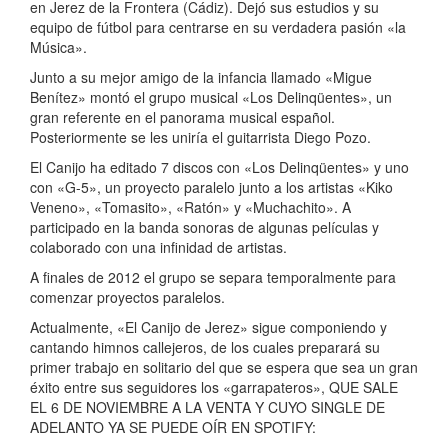
en Jerez de la Frontera (Cádiz). Dejó sus estudios y su
equipo de fútbol para centrarse en su verdadera pasión «la
Música».
Junto a su mejor amigo de la infancia llamado «Migue
Benítez» montó el grupo musical «Los Delinqüentes», un
gran referente en el panorama musical español.
Posteriormente se les uniría el guitarrista Diego Pozo.
El Canijo ha editado 7 discos con «Los Delinqüentes» y uno
con «G-5», un proyecto paralelo junto a los artistas «Kiko
Veneno», «Tomasito», «Ratón» y «Muchachito». A
participado en la banda sonoras de algunas películas y
colaborado con una infinidad de artistas.
A finales de 2012 el grupo se separa temporalmente para
comenzar proyectos paralelos.
Actualmente, «El Canijo de Jerez» sigue componiendo y
cantando himnos callejeros, de los cuales preparará su
primer trabajo en solitario del que se espera que sea un gran
éxito entre sus seguidores los «garrapateros», QUE SALE
EL 6 DE NOVIEMBRE A LA VENTA Y CUYO SINGLE DE
ADELANTO YA SE PUEDE OÍR EN SPOTIFY: