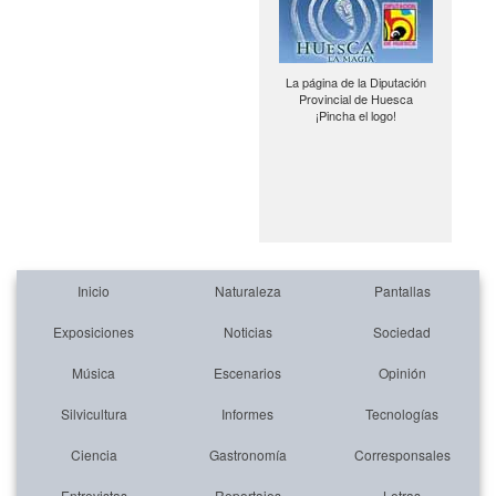
La página de la Diputación
Provincial de Huesca
¡Pincha el logo!
Inicio
Naturaleza
Pantallas
Exposiciones
Noticias
Sociedad
Música
Escenarios
Opinión
Silvicultura
Informes
Tecnologías
Ciencia
Gastronomía
Corresponsales
Entrevistas
Reportajes
Letras