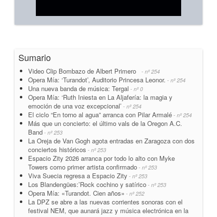
Sumario
Video Clip Bombazo de Albert Primero
- nº 254
Opera Mía: ‘Turandot’, Auditorio Princesa Leonor.
- nº 254
Una nueva banda de música: Tergal
- nº 0
Opera Mía: ‘Ruth Iniesta en La Aljafería: la magia y
emoción de una voz excepcional’
- nº 254
El ciclo “En torno al agua” arranca con Pilar Armalé
- nº 254
Más que un concierto: el último vals de la Oregon A.C.
Band
- nº 253
La Oreja de Van Gogh agota entradas en Zaragoza con dos
conciertos históricos
- nº 253
Espacio Zity 2026 arranca por todo lo alto con Myke
Towers como primer artista confirmado
- nº 253
Viva Suecia regresa a Espacio Zity
- nº 253
Los Blandengües:’Rock cochino y satírico
- nº 253
Opera Mía: «Turandot. Cien años»
- nº 252
La DPZ se abre a las nuevas corrientes sonoras con el
festival NEM, que aunará jazz y música electrónica en la