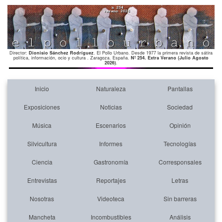
Director:
Dionisio Sánchez Rodríguez
. El Pollo Urbano. Desde 1977 la primera revista de sátira
política, información, ocio y cultura . Zaragoza. España.
Nº 254. Extra Verano (Julio Agosto
2026)
.
Inicio
Naturaleza
Pantallas
Exposiciones
Noticias
Sociedad
Música
Escenarios
Opinión
Silvicultura
Informes
Tecnologías
Ciencia
Gastronomía
Corresponsales
Entrevistas
Reportajes
Letras
Nosotras
Videoteca
Sin barreras
Mancheta
Incombustibles
Análisis