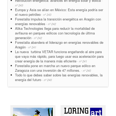
Revolución energética: avances en energía solar y eólica
-
nº 243
Europa y Asia se alían en México: Esta energía podría ser
el nuevo petróleo
- nº 243
Forestalia impulsa la transición energética en Aragón con
energías renovables
- nº 242
Alika Technologies llega para reducir la mortalidad de
avifauna en parques eólicos con tecnología de última
generación
- nº 242
Forestalia abandera el liderazgo en energías renovables de
Aragón
- nº 241
La nueva turbina VETAR funciona engañando al aire para
que vaya más rápido, para luego usar esa aceleración para
crear energía de la manera más eficiente
- nº 241
Forestalia pone en marcha un nuevo parque eólico en
Zaragoza con una inversión de 47 millones.
- nº 240
Todo lo que debes saber sobre las energías renovables, la
energía del futuro
- nº 240