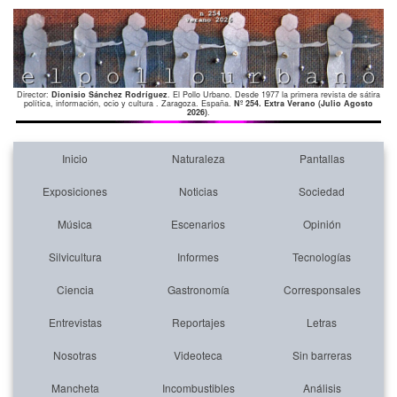
Director:
Dionisio Sánchez Rodríguez
. El Pollo Urbano. Desde 1977 la primera revista de sátira
política, información, ocio y cultura . Zaragoza. España.
Nº 254. Extra Verano (Julio Agosto
2026)
.
Inicio
Naturaleza
Pantallas
Exposiciones
Noticias
Sociedad
Música
Escenarios
Opinión
Silvicultura
Informes
Tecnologías
Ciencia
Gastronomía
Corresponsales
Entrevistas
Reportajes
Letras
Nosotras
Videoteca
Sin barreras
Mancheta
Incombustibles
Análisis