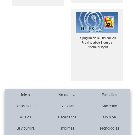
La página de la Diputación
Provincial de Huesca
¡Pincha el logo!
Inicio
Naturaleza
Pantallas
Exposiciones
Noticias
Sociedad
Música
Escenarios
Opinión
Silvicultura
Informes
Tecnologías