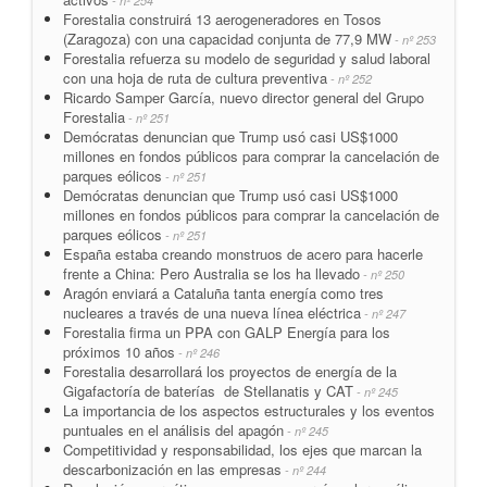
- nº 254
Forestalia construirá 13 aerogeneradores en Tosos
(Zaragoza) con una capacidad conjunta de 77,9 MW
- nº 253
Forestalia refuerza su modelo de seguridad y salud laboral
con una hoja de ruta de cultura preventiva
- nº 252
Ricardo Samper García, nuevo director general del Grupo
Forestalia
- nº 251
Demócratas denuncian que Trump usó casi US$1000
millones en fondos públicos para comprar la cancelación de
parques eólicos
- nº 251
Demócratas denuncian que Trump usó casi US$1000
millones en fondos públicos para comprar la cancelación de
parques eólicos
- nº 251
España estaba creando monstruos de acero para hacerle
frente a China: Pero Australia se los ha llevado
- nº 250
Aragón enviará a Cataluña tanta energía como tres
nucleares a través de una nueva línea eléctrica
- nº 247
Forestalia firma un PPA con GALP Energía para los
próximos 10 años
- nº 246
Forestalia desarrollará los proyectos de energía de la
Gigafactoría de baterías de Stellanatis y CAT
- nº 245
La importancia de los aspectos estructurales y los eventos
puntuales en el análisis del apagón
- nº 245
Competitividad y responsabilidad, los ejes que marcan la
descarbonización en las empresas
- nº 244