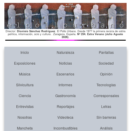
Director:
Dionisio Sánchez Rodríguez
. El Pollo Urbano. Desde 1977 la primera revista de sátira
política, información, ocio y cultura . Zaragoza. España.
Nº 254. Extra Verano (Julio Agosto
2026)
.
Inicio
Naturaleza
Pantallas
Exposiciones
Noticias
Sociedad
Música
Escenarios
Opinión
Silvicultura
Informes
Tecnologías
Ciencia
Gastronomía
Corresponsales
Entrevistas
Reportajes
Letras
Nosotras
Videoteca
Sin barreras
Mancheta
Incombustibles
Análisis