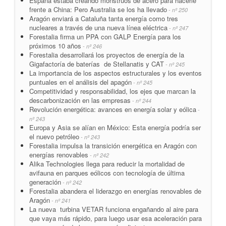
España estaba creando monstruos de acero para hacerle
frente a China: Pero Australia se los ha llevado
- nº 250
Aragón enviará a Cataluña tanta energía como tres
nucleares a través de una nueva línea eléctrica
- nº 247
Forestalia firma un PPA con GALP Energía para los
próximos 10 años
- nº 246
Forestalia desarrollará los proyectos de energía de la
Gigafactoría de baterías de Stellanatis y CAT
- nº 245
La importancia de los aspectos estructurales y los eventos
puntuales en el análisis del apagón
- nº 245
Competitividad y responsabilidad, los ejes que marcan la
descarbonización en las empresas
- nº 244
Revolución energética: avances en energía solar y eólica
-
nº 243
Europa y Asia se alían en México: Esta energía podría ser
el nuevo petróleo
- nº 243
Forestalia impulsa la transición energética en Aragón con
energías renovables
- nº 242
Alika Technologies llega para reducir la mortalidad de
avifauna en parques eólicos con tecnología de última
generación
- nº 242
Forestalia abandera el liderazgo en energías renovables de
Aragón
- nº 241
La nueva turbina VETAR funciona engañando al aire para
que vaya más rápido, para luego usar esa aceleración para