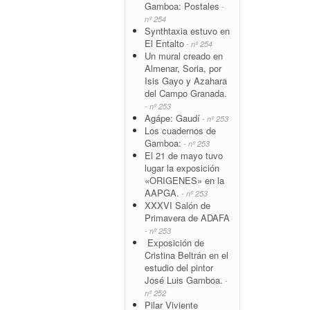
Gamboa: Postales
-
nº 254
Synthtaxia estuvo en
El Entalto
- nº 254
Un mural creado en
Almenar, Soria, por
Isis Gayo y Azahara
del Campo Granada.
- nº 253
Agápe: Gaudí
- nº 253
Los cuadernos de
Gamboa:
- nº 253
El 21 de mayo tuvo
lugar la exposición
«ORIGENES» en la
AAPGA.
- nº 253
XXXVI Salón de
Primavera de ADAFA
- nº 253
Exposición de
Cristina Beltrán en el
estudio del pintor
José Luis Gamboa.
-
nº 252
Pilar Viviente