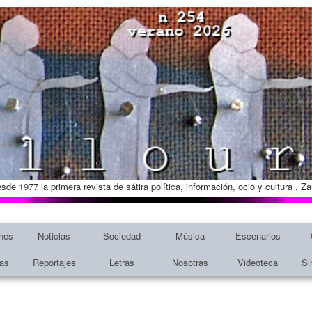
esde 1977 la primera revista de sátira política, información, ocio y cultura . 
nes
Noticias
Sociedad
Música
Escenarios
tas
Reportajes
Letras
Nosotras
Videoteca
Si