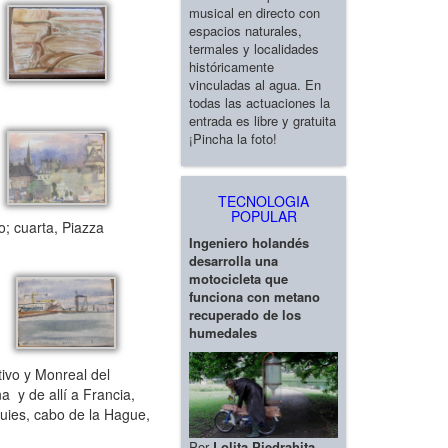
musical en directo con
espacios naturales,
termales y localidades
históricamente
vinculadas al agua. En
todas las actuaciones la
entrada es libre y gratuita
¡Pincha la foto!
TECNOLOGIA
POPULAR
; cuarta, Piazza
Ingeniero holandés
desarrolla una
motocicleta que
funciona con metano
recuperado de los
humedales
ivo y Monreal del
a y de allí a Francia,
luies, cabo de la Hague,
Por
Lolita Piedrahita