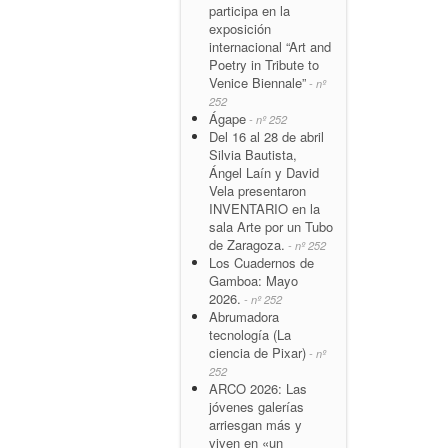
participa en la
exposición
internacional “Art and
Poetry in Tribute to
Venice Biennale”
- nº
252
Ágape
- nº 252
Del 16 al 28 de abril
Silvia Bautista,
Ángel Laín y David
Vela presentaron
INVENTARIO en la
sala Arte por un Tubo
de Zaragoza.
- nº 252
Los Cuadernos de
Gamboa: Mayo
2026.
- nº 252
Abrumadora
tecnología (La
ciencia de Pixar)
- nº
252
ARCO 2026: Las
jóvenes galerías
arriesgan más y
viven en «un