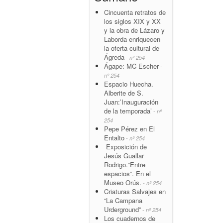
Cincuenta retratos de
los siglos XIX y XX
y la obra de Lázaro y
Laborda enriquecen
la oferta cultural de
Ágreda
- nº 254
Ágape: MC Escher
-
nº 254
Espacio Huecha.
Alberite de S.
Juan:’Inauguración
de la temporada’
- nº
254
Pepe Pérez en El
Entalto
- nº 254
Exposición de
Jesús Guallar
Rodrigo.“Entre
espacios“. En el
Museo Orús.
- nº 254
Criaturas Salvajes en
“La Campana
Urderground”
- nº 254
Los cuadernos de