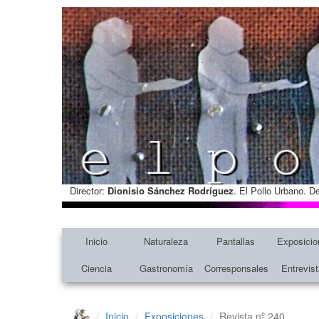
Director:
Dionisio Sánchez Rodríguez
. El Pollo Urbano. D
Inicio
Naturaleza
Pantallas
Exposicio
Ciencia
Gastronomía
Corresponsales
Entrevis
Inicio
Exposiciones
Revista nº 240