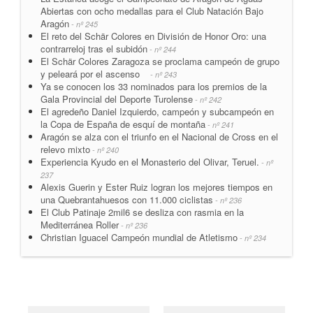
Abiertas con ocho medallas para el Club Natación Bajo
Aragón
- nº 245
El reto del Schär Colores en División de Honor Oro: una
contrarreloj tras el subidón
- nº 244
El Schär Colores Zaragoza se proclama campeón de grupo
y peleará por el ascenso
- nº 243
Ya se conocen los 33 nominados para los premios de la
Gala Provincial del Deporte Turolense
- nº 242
El agredeño Daniel Izquierdo, campeón y subcampeón en
la Copa de España de esquí de montaña
- nº 241
Aragón se alza con el triunfo en el Nacional de Cross en el
relevo mixto
- nº 240
Experiencia Kyudo en el Monasterio del Olivar, Teruel.
- nº
237
Alexis Guerin y Ester Ruiz logran los mejores tiempos en
una Quebrantahuesos con 11.000 ciclistas
- nº 236
El Club Patinaje 2mil6 se desliza con rasmia en la
Mediterránea Roller
- nº 236
Christian Iguacel Campeón mundial de Atletismo
- nº 234