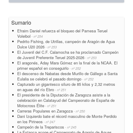
Sumario
Efraim Daniel refuerza el bloqueo del Pamesa Teruel
Voleibol
- nº 254
Pedrito Fishing, de Utrillas, campeón de Aragón de Agua
Dulce U20 2026
- nº 253
El Juvenil del C.F. Calamocha se ha proclamado Campeón
de Juvenil Preferente Teruel 2025-2026
- nº 253
El aragonés, Aday Mara Gómez en la final de la NCAA. El
primer español en conseguirlo
- nº 252
El descenso de Nabatas desde Murillo de Gállego a Santa
Eulalia se celebró el pasado domingo
- nº 252
Capturado un gigantesco siluro de 85 kilos y 2,32 metros
en aguas del río Ebro
- nº 251
El presidente de la Diputación de Zaragoza asiste a la
celebración en Calatayud del Campeonato de España de
Motocross Élite
- nº 251
Carreras Populares en Zaragoza
- nº 250
Dani Izquierdo bate el récord masculino de Monte Perdido
en los Pirineos
- nº 247
Campeón de la Trepariscos
- nº 245
La Estanca acoge el Campeonato de Aragón de Aguas