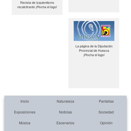
Revista de izquierdismo
recalcitrante ¡Pincha el logo!
La página de la Diputación
Provincial de Huesca
¡Pincha el logo!
Inicio
Naturaleza
Pantallas
Exposiciones
Noticias
Sociedad
Música
Escenarios
Opinión