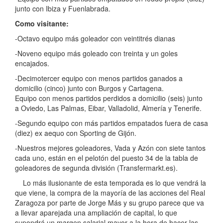
junto con Ibiza y Fuenlabrada.
Como visitante:
-Octavo equipo más goleador con veintitrés dianas
-Noveno equipo más goleado con treinta y un goles
encajados.
-Decimotercer equipo con menos partidos ganados a
domicilio (cinco) junto con Burgos y Cartagena.
Equipo con menos partidos perdidos a domicilio (seis) junto
a Oviedo, Las Palmas, Eibar, Valladolid, Almería y Tenerife.
-Segundo equipo con más partidos empatados fuera de casa
(diez) ex aequo con Sporting de Gijón.
-Nuestros mejores goleadores, Vada y Azón con siete tantos
cada uno, están en el pelotón del puesto 34 de la tabla de
goleadores de segunda división (Transfermarkt.es).
Lo más ilusionante de esta temporada es lo que vendrá la
que viene, la compra de la mayoría de las acciones del Real
Zaragoza por parte de Jorge Más y su grupo parece que va
a llevar aparejada una ampliación de capital, lo que
supondrá un margen salarial mayor a la hora de hacer las