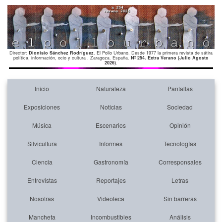
Director:
Dionisio Sánchez Rodríguez
. El Pollo Urbano. Desde 1977 la primera revista de sátira
política, información, ocio y cultura . Zaragoza. España.
Nº 254. Extra Verano (Julio Agosto
2026)
.
Inicio
Naturaleza
Pantallas
Exposiciones
Noticias
Sociedad
Música
Escenarios
Opinión
Silvicultura
Informes
Tecnologías
Ciencia
Gastronomía
Corresponsales
Entrevistas
Reportajes
Letras
Nosotras
Videoteca
Sin barreras
Mancheta
Incombustibles
Análisis