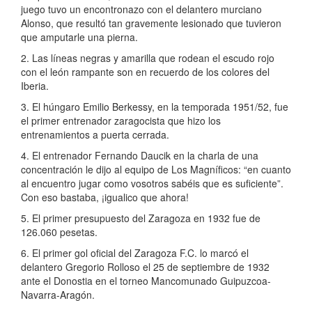
juego tuvo un encontronazo con el delantero murciano
Alonso, que resultó tan gravemente lesionado que tuvieron
que amputarle una pierna.
2. Las líneas negras y amarilla que rodean el escudo rojo
con el león rampante son en recuerdo de los colores del
Iberia.
3. El húngaro Emilio Berkessy, en la temporada 1951/52, fue
el primer entrenador zaragocista que hizo los
entrenamientos a puerta cerrada.
4. El entrenador Fernando Daucik en la charla de una
concentración le dijo al equipo de Los Magníficos: “en cuanto
al encuentro jugar como vosotros sabéis que es suficiente”.
Con eso bastaba, ¡igualico que ahora!
5. El primer presupuesto del Zaragoza en 1932 fue de
126.060 pesetas.
6. El primer gol oficial del Zaragoza F.C. lo marcó el
delantero Gregorio Rolloso el 25 de septiembre de 1932
ante el Donostia en el torneo Mancomunado Guipuzcoa-
Navarra-Aragón.