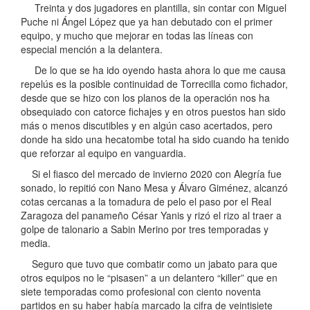
Treinta y dos jugadores en plantilla, sin contar con Miguel
Puche ni Ángel López que ya han debutado con el primer
equipo, y mucho que mejorar en todas las líneas con
especial mención a la delantera.
De lo que se ha ido oyendo hasta ahora lo que me causa
repelús es la posible continuidad de Torrecilla como fichador,
desde que se hizo con los planos de la operación nos ha
obsequiado con catorce fichajes y en otros puestos han sido
más o menos discutibles y en algún caso acertados, pero
donde ha sido una hecatombe total ha sido cuando ha tenido
que reforzar al equipo en vanguardia.
Si el fiasco del mercado de invierno 2020 con Alegría fue
sonado, lo repitió con Nano Mesa y Álvaro Giménez, alcanzó
cotas cercanas a la tomadura de pelo el paso por el Real
Zaragoza del panameño César Yanis y rizó el rizo al traer a
golpe de talonario a Sabin Merino por tres temporadas y
media.
Seguro que tuvo que combatir como un jabato para que
otros equipos no le “pisasen” a un delantero “killer” que en
siete temporadas como profesional con ciento noventa
partidos en su haber había marcado la cifra de veintisiete