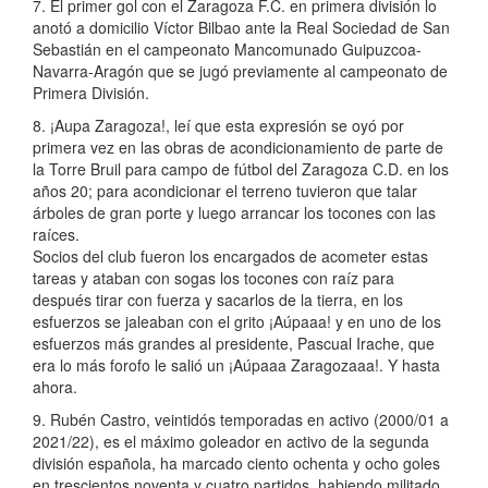
7. El primer gol con el Zaragoza F.C. en primera división lo
anotó a domicilio Víctor Bilbao ante la Real Sociedad de San
Sebastián en el campeonato Mancomunado Guipuzcoa-
Navarra-Aragón que se jugó previamente al campeonato de
Primera División.
8. ¡Aupa Zaragoza!, leí que esta expresión se oyó por
primera vez en las obras de acondicionamiento de parte de
la Torre Bruil para campo de fútbol del Zaragoza C.D. en los
años 20; para acondicionar el terreno tuvieron que talar
árboles de gran porte y luego arrancar los tocones con las
raíces.
Socios del club fueron los encargados de acometer estas
tareas y ataban con sogas los tocones con raíz para
después tirar con fuerza y sacarlos de la tierra, en los
esfuerzos se jaleaban con el grito ¡Aúpaaa! y en uno de los
esfuerzos más grandes al presidente, Pascual Irache, que
era lo más forofo le salió un ¡Aúpaaa Zaragozaaa!. Y hasta
ahora.
9. Rubén Castro, veintidós temporadas en activo (2000/01 a
2021/22), es el máximo goleador en activo de la segunda
división española, ha marcado ciento ochenta y ocho goles
en trescientos noventa y cuatro partidos, habiendo militado