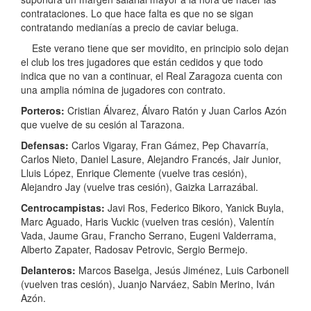
contrataciones. Lo que hace falta es que no se sigan
contratando medianías a precio de caviar beluga.
Este verano tiene que ser movidito, en principio solo dejan
el club los tres jugadores que están cedidos y que todo
indica que no van a continuar, el Real Zaragoza cuenta con
una amplia nómina de jugadores con contrato.
Porteros:
Cristian Álvarez, Álvaro Ratón y Juan Carlos Azón
que vuelve de su cesión al Tarazona.
Defensas:
Carlos Vigaray, Fran Gámez, Pep Chavarría,
Carlos Nieto, Daniel Lasure, Alejandro Francés, Jair Junior,
Lluis López, Enrique Clemente (vuelve tras cesión),
Alejandro Jay (vuelve tras cesión), Gaizka Larrazábal.
Centrocampistas:
Javi Ros, Federico Bikoro, Yanick Buyla,
Marc Aguado, Haris Vuckic (vuelven tras cesión), Valentín
Vada, Jaume Grau, Francho Serrano, Eugeni Valderrama,
Alberto Zapater, Radosav Petrovic, Sergio Bermejo.
Delanteros:
Marcos Baselga, Jesús Jiménez, Luis Carbonell
(vuelven tras cesión), Juanjo Narváez, Sabin Merino, Iván
Azón.