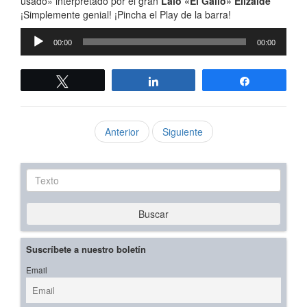
usado» interpretado por el gran
Lalo «El Gallo» Elizalde
¡Simplemente genial! ¡Pincha el Play de la barra!
Reproductor
00:00
00:00
de
audio
Twittear
Compartir
Compartir
Anterior
Siguiente
Texto
Buscar
Suscríbete a nuestro boletín
Email