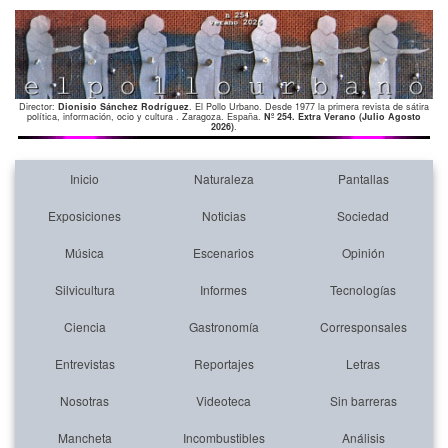
Director:
Dionisio Sánchez Rodríguez
. El Pollo Urbano. Desde 1977 la primera revista de sátira
política, información, ocio y cultura . Zaragoza. España.
Nº 254. Extra Verano (Julio Agosto
2026)
.
Inicio
Naturaleza
Pantallas
Exposiciones
Noticias
Sociedad
Música
Escenarios
Opinión
Silvicultura
Informes
Tecnologías
Ciencia
Gastronomía
Corresponsales
Entrevistas
Reportajes
Letras
Nosotras
Videoteca
Sin barreras
Mancheta
Incombustibles
Análisis