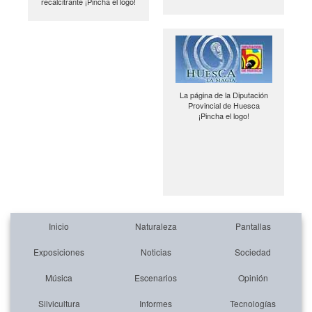
recalcitrante ¡Pincha el logo!
La página de la Diputación
Provincial de Huesca
¡Pincha el logo!
Inicio
Naturaleza
Pantallas
Exposiciones
Noticias
Sociedad
Música
Escenarios
Opinión
Silvicultura
Informes
Tecnologías