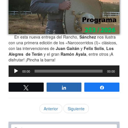
En esta nueva entrega del Rancho,
Sánchez
nos ilustra
con una primera edición de los «Narcocorridos (I)» clásicos,
con las intervenciones de
Juan Gaitán
y
Felix Solis
,
Los
Alegres de Terán
y el gran
Ramón Ayala
, entre otros ¡A
disfrutar! ¡Pincha la barra!
Reproductor
00:00
00:00
de
audio
Twittear
Compartir
Compartir
Anterior
Siguiente
Texto