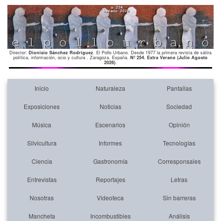
Director:
Dionisio Sánchez Rodríguez
. El Pollo Urbano. Desde 1977 la primera revista de sátira
política, información, ocio y cultura . Zaragoza. España.
Nº 254. Extra Verano (Julio Agosto
2026)
.
Inicio
Naturaleza
Pantallas
Exposiciones
Noticias
Sociedad
Música
Escenarios
Opinión
Silvicultura
Informes
Tecnologías
Ciencia
Gastronomía
Corresponsales
Entrevistas
Reportajes
Letras
Nosotras
Videoteca
Sin barreras
Mancheta
Incombustibles
Análisis