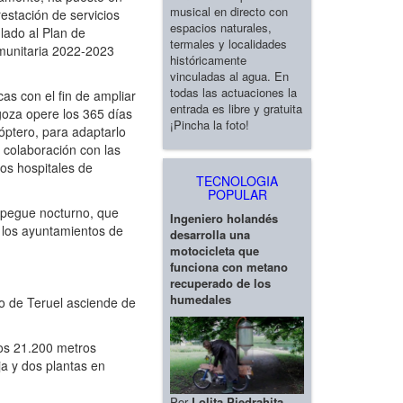
musical en directo con
restación de servicios
espacios naturales,
ulado al Plan de
termales y localidades
omunitaria 2022-2023
históricamente
vinculadas al agua. En
todas las actuaciones la
as con el fin de ampliar
entrada es libre y gratuita
agoza opere los 365 días
¡Pincha la foto!
cóptero, para adaptarlo
 colaboración con las
los hospitales de
TECNOLOGIA
POPULAR
espegue nocturno, que
Ingeniero holandés
 los ayuntamientos de
desarrolla una
motocicleta que
funciona con metano
recuperado de los
humedales
io de Teruel asciende de
los 21.200 metros
ja y dos plantas en
Por
Lolita Piedrahita