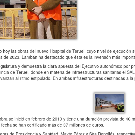
hoy las obras del nuevo Hospital de Teruel, cuyo nivel de ejecución 
ales de 2023. Lambán ha destacado que ésta es la inversión más impor
slatura y demuestra la clara apuesta del Ejecutivo autonómico por pr
ovincia de Teruel, donde en materia de infraestructuras sanitarias el 
vanzan al ritmo estipulado. En ambas infraestructuras destinadas a la 
ra se inició en febrero de 2019 y tiene una duración prevista de 46 m
a fecha se han certificado más de 37 millones de euros.
as de Presidencia y Sanidad, Mayte Pérez y Sira Repollés, respecti