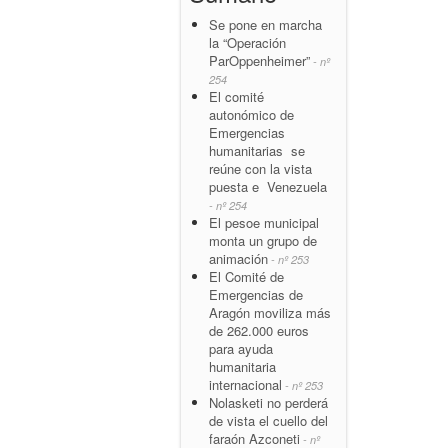
Se pone en marcha
la “Operación
ParOppenheimer”
- nº
254
El comité
autonómico de
Emergencias
humanitarias se
reúne con la vista
puesta e Venezuela
- nº 254
El pesoe municipal
monta un grupo de
animación
- nº 253
El Comité de
Emergencias de
Aragón moviliza más
de 262.000 euros
para ayuda
humanitaria
internacional
- nº 253
Nolasketi no perderá
de vista el cuello del
faraón Azconeti
- nº