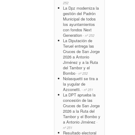
252
La Dpz moderniza la
gestión del Padrón
Municipal de todos
los ayuntamientos
con fondos Next
Generation
- nº 252
La Diputación de
Teruel entrega las
Cruces de San Jorge
2026 a Antonio
Jiménez y a la Ruta
del Tambor y el
Bombo
- nº 252
Nolasquetti se tira a
la yugular de
Azconetti.
- nº 251
La DPT aprueba la
concesión de las
Cruces de San Jorge
2026 a la Ruta del
Tambor y el Bombo y
a Antonio Jiménez
-
nº 251
Resultado electoral