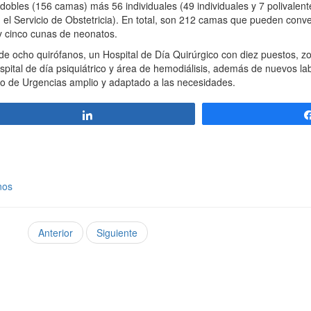
obles (156 camas) más 56 individuales (49 individuales y 7 polivalen
el Servicio de Obstetricia). En total, son 212 camas que pueden conver
 cinco cunas de neonatos.
e ocho quirófanos, un Hospital de Día Quirúrgico con diez puestos, z
ospital de día psiquiátrico y área de hemodiálisis, además de nuevos l
icio de Urgencias amplio y adaptado a las necesidades.
Compartir
nos
Anterior
Siguiente