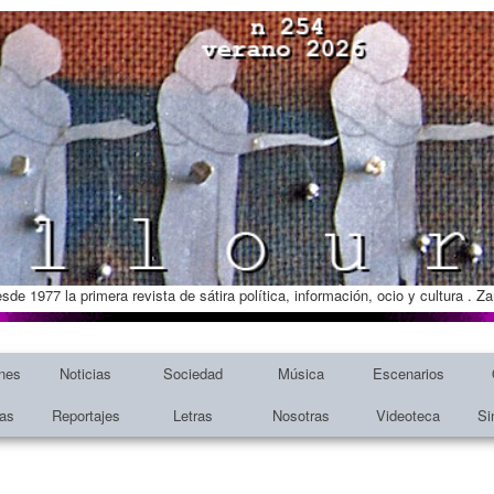
esde 1977 la primera revista de sátira política, información, ocio y cultura . 
nes
Noticias
Sociedad
Música
Escenarios
tas
Reportajes
Letras
Nosotras
Videoteca
Si