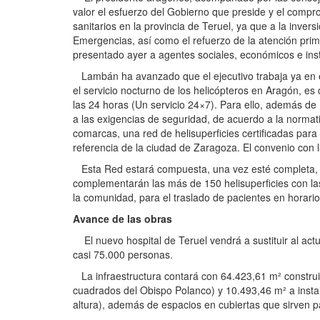
valor el esfuerzo del Gobierno que preside y el comprom
sanitarios en la provincia de Teruel, ya que a la inver
Emergencias, así como el refuerzo de la atención pri
presentado ayer a agentes sociales, económicos e inst
Lambán ha avanzado que el ejecutivo trabaja ya en el
el servicio nocturno de los helicópteros en Aragón, es
las 24 horas (Un servicio 24×7). Para ello, además de m
a las exigencias de seguridad, de acuerdo a la norma
comarcas, una red de helisuperficies certificadas para 
referencia de la ciudad de Zaragoza. El convenio con
Esta Red estará compuesta, una vez esté completa, con
complementarán las más de 150 helisuperficies con la
la comunidad, para el traslado de pacientes en horario
Avance de las obras
El nuevo hospital de Teruel vendrá a sustituir al act
casi 75.000 personas.
La infraestructura contará con 64.423,61 m² construi
cuadrados del Obispo Polanco) y 10.493,46 m² a instala
altura), además de espacios en cubiertas que sirven pa