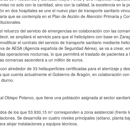
iso no solo con la cantidad, sino con la calidad, la excelencia en la p
sión en dos hospitales se une el nuevo plan de transporte sanitario vinc
maria que se contempla en el Plan de Acción de Atención Primaria y C
itucionales.
 refuerzo del servicio de emergencias en colaboración con las comarc
 decir, se ampliará el servicio para que el helicóptero con base en Zar
odificar el contrato del servicio de transporte sanitario mediante heli
tiva de AESA (Agencia española de Seguridad Aérea), se va a crear, en
las operaciones nocturnas, lo que permitirá el traslado de pacientes a 
 las comarcas ascenderá a un millón de euros.
 alrededor de 33 helisuperficies certificadas para el aterrizaje y d
s que cuenta actualmente el Gobierno de Aragón, en colaboración con
 diurno.
ual Obispo Polanco, que tiene una población asignada al sector sanitar
dos de los que 53.930,15 m² corresponden a zona asistencial (frente 
ciones. Se desarrolla en cuatro niveles principales (sótano, planta ba
ra alojar instalaciones y equipos técnicos.