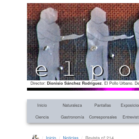
Director:
Dionisio Sánchez Rodríguez
. El Pollo Urbano. D
Inicio
Naturaleza
Pantallas
Exposicio
Ciencia
Gastronomía
Corresponsales
Entrevis
Inicio
Noticias
Revista nº 214