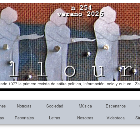
esde 1977 la primera revista de sátira política, información, ocio y cultura . 
nes
Noticias
Sociedad
Música
Escenarios
tas
Reportajes
Letras
Nosotras
Videoteca
Si