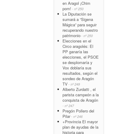
en Aragol ¡Chim
pom!
- nº 250
La Diputación se
sumará a “Sigena
Mágica” para seguir
recuperando nuestro
patrimonio
- nº 250
Elecciones en el
Circo aragolés: El
PP ganaría las
elecciones, el PSOE
se desplomaría y
Vox doblaría sus
resultados, según el
sondeo de Aragón
TV
- nº 249
Alberto Zurdatti , el
parista campeón a la
conquista de Aragón
- nº 247
Pregón Pollero del
Pilar
- nº 246
+Provincia El mayor
plan de ayudas de la
historia para