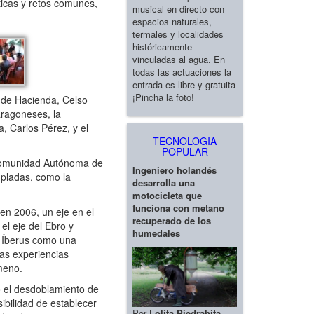
ticas y retos comunes,
musical en directo con
espacios naturales,
termales y localidades
históricamente
vinculadas al agua. En
todas las actuaciones la
entrada es libre y gratuita
¡Pincha la foto!
 de Hacienda, Celso
aragoneses, la
, Carlos Pérez, y el
TECNOLOGIA
POPULAR
a Comunidad Autónoma de
Ingeniero holandés
mpladas, como la
desarrolla una
motocicleta que
funciona con metano
en 2006, un eje en el
recuperado de los
el eje del Ebro y
humedales
us Íberus como una
las experiencias
meno.
 el desdoblamiento de
bilidad de establecer
Por
Lolita Piedrahita