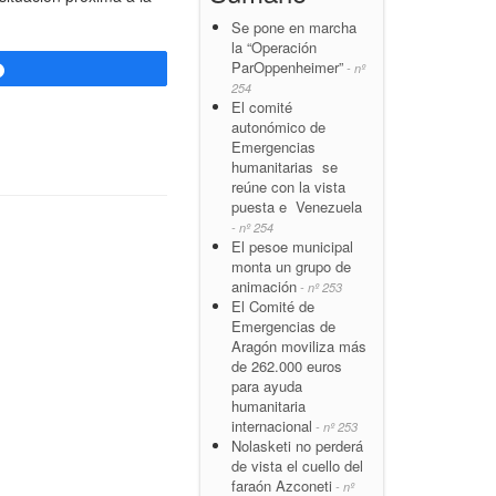
Se pone en marcha
la “Operación
ParOppenheimer”
- nº
Compartir
254
El comité
autonómico de
Emergencias
humanitarias se
reúne con la vista
puesta e Venezuela
- nº 254
El pesoe municipal
monta un grupo de
animación
- nº 253
El Comité de
Emergencias de
Aragón moviliza más
de 262.000 euros
para ayuda
humanitaria
internacional
- nº 253
Nolasketi no perderá
de vista el cuello del
faraón Azconeti
- nº