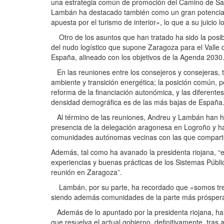
una estrategia común de promoción del Camino de Sant
Lambán ha destacado también como un gran potencial, 
apuesta por el turismo de interior», lo que a su juicio 
Otro de los asuntos que han tratado ha sido la posib
del nudo logístico que supone Zaragoza para el Valle 
España, alineado con los objetivos de la Agenda 2030
En las reuniones entre los consejeros y consejeras, t
ambiente y transición energética; la posición común, po
reforma de la financiación autonómica, y las diferentes
densidad demográfica es de las más bajas de España
Al término de las reuniones, Andreu y Lambán han he
presencia de la delegación aragonesa en Logroño y ha 
comunidades autónomas vecinas con las que comparten
Además, tal como ha avanado la presidenta riojana, “
experiencias y buenas prácticas de los Sistemas Públ
reunión en Zaragoza”.
Lambán, por su parte, ha recordado que «somos tres 
siendo además comunidades de la parte más próspera 
Además de lo apuntado por la presidenta riojana, ha
que resuelva el actual gobierno definitivamente, tra