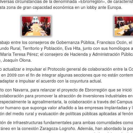
 diversas circunstancias de la denominada «Ebrorregión», de caracterís
esta zona de gran capacidad económica en un lobby ante Europa.
abajo entre los consejeros de Gobernanza Pública, Francisco Ocón, el
undo Rural, Territorio y Población, Eva Hita, junto con sus homólogos 
 María Teresa Pérez; el consejero de Hacienda y Administración Pública
e, Joaquín Olona.
 actualizar e impulsar el Protocolo general de colaboración entre l
en 2009 con el fin de integrar algunas secciones que no están conte
y adaptar e impulsar el acuerdo con la coyuntura actual.
 con Navarra, para relanzar el proyecto de Ebrorregión que se inició 
colaboración para promover la atracción de inversiones industriales en 
e, especialmente la agroalimentaria, la colaboración a través del Camp
factor humano que suponga valor añadido a las empresas implantadas y 
n del medio rural y evaluación de políticas públicas aplicadas al fenó
ción de infraestructuras fundamentales para ambas comunidades como
rráneo en la conexión Zaragoza-Logroño. Además, han abordado la posi