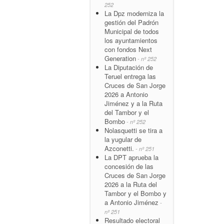
252
La Dpz moderniza la
gestión del Padrón
Municipal de todos
los ayuntamientos
con fondos Next
Generation
- nº 252
La Diputación de
Teruel entrega las
Cruces de San Jorge
2026 a Antonio
Jiménez y a la Ruta
del Tambor y el
Bombo
- nº 252
Nolasquetti se tira a
la yugular de
Azconetti.
- nº 251
La DPT aprueba la
concesión de las
Cruces de San Jorge
2026 a la Ruta del
Tambor y el Bombo y
a Antonio Jiménez
-
nº 251
Resultado electoral