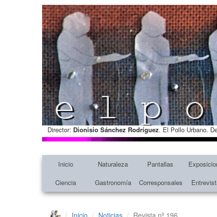
Director:
Dionisio Sánchez Rodríguez
. El Pollo Urbano. D
Inicio
Naturaleza
Pantallas
Exposicio
Ciencia
Gastronomía
Corresponsales
Entrevis
Inicio
Noticias
Revista nº 196