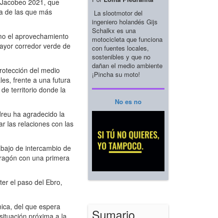
l Jacobeo 2021, que
na de las que más
La slootmotor del
ingeniero holandés Gijs
Schalkx es una
omo el aprovechamiento
motocicleta que funciona
mayor corredor verde de
con fuentes locales,
sostenibles y que no
dañan el medio ambiente
rotección del medio
¡Pincha su moto!
les, frente a una futura
de territorio donde la
No es no
reu ha agradecido la
r las relaciones con las
abajo de intercambio de
Aragón con una primera
er el paso del Ebro,
ica, del que espera
Sumario
ituación próxima a la