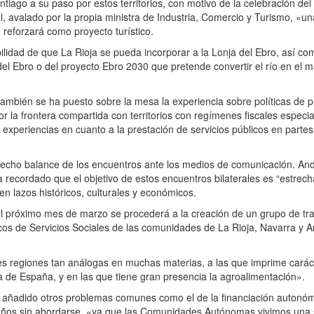
iago a su paso por estos territorios, con motivo de la celebración de
avalado por la propia ministra de Industria, Comercio y Turismo, «u
lo reforzará como proyecto turístico.
ilidad de que La Rioja se pueda incorporar a la Lonja del Ebro, así c
del Ebro o del proyecto Ebro 2030 que pretende convertir el río en el 
.
ambién se ha puesto sobre la mesa la experiencia sobre políticas de p
r la frontera compartida con territorios con regímenes fiscales especia
 experiencias en cuanto a la prestación de servicios públicos en partes 
.
cho balance de los encuentros ante los medios de comunicación. And
recordado que el objetivo de estos encuentros bilaterales es “estrecha
 lazos históricos, culturales y económicos.
el próximo mes de marzo se procederá a la creación de un grupo de tr
icos de Servicios Sociales de las comunidades de La Rioja, Navarra y 
regiones tan análogas en muchas materias, a las que imprime caráct
de España, y en las que tiene gran presencia la agroalimentación».
 añadido otros problemas comunes como el de la financiación autonóm
s años sin abordarse, «ya que las Comunidades Autónomas vivimos una s