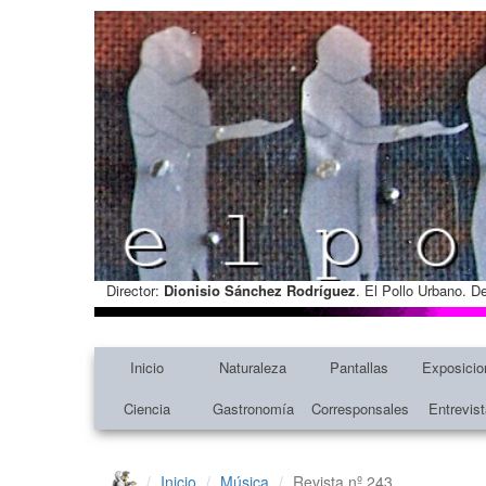
Director:
Dionisio Sánchez Rodríguez
. El Pollo Urbano. D
Inicio
Naturaleza
Pantallas
Exposicio
Ciencia
Gastronomía
Corresponsales
Entrevis
Inicio
Música
Revista nº 243