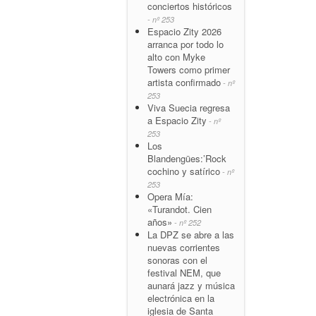
conciertos históricos
- nº 253
Espacio Zity 2026
arranca por todo lo
alto con Myke
Towers como primer
artista confirmado
- nº
253
Viva Suecia regresa
a Espacio Zity
- nº
253
Los
Blandengües:’Rock
cochino y satírico
- nº
253
Opera Mía:
«Turandot. Cien
años»
- nº 252
La DPZ se abre a las
nuevas corrientes
sonoras con el
festival NEM, que
aunará jazz y música
electrónica en la
iglesia de Santa