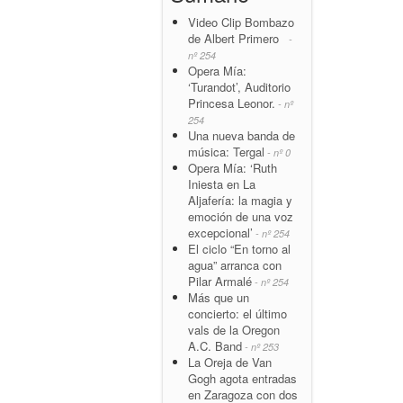
Video Clip Bombazo
de Albert Primero
-
nº 254
Opera Mía:
‘Turandot’, Auditorio
Princesa Leonor.
- nº
254
Una nueva banda de
música: Tergal
- nº 0
Opera Mía: ‘Ruth
Iniesta en La
Aljafería: la magia y
emoción de una voz
excepcional’
- nº 254
El ciclo “En torno al
agua” arranca con
Pilar Armalé
- nº 254
Más que un
concierto: el último
vals de la Oregon
A.C. Band
- nº 253
La Oreja de Van
Gogh agota entradas
en Zaragoza con dos