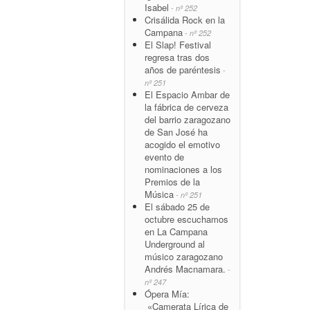
Isabel
- nº 252
Crisálida Rock en la
Campana
- nº 252
El Slap! Festival
regresa tras dos
años de paréntesis
-
nº 251
El Espacio Ambar de
la fábrica de cerveza
del barrio zaragozano
de San José ha
acogido el emotivo
evento de
nominaciones a los
Premios de la
Música
- nº 251
El sábado 25 de
octubre escuchamos
en La Campana
Underground al
músico zaragozano
Andrés Macnamara.
-
nº 247
Ópera Mía:
«Camerata Lírica de