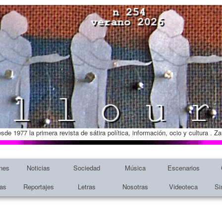
esde 1977 la primera revista de sátira política, información, ocio y cultura . 
nes
Noticias
Sociedad
Música
Escenarios
tas
Reportajes
Letras
Nosotras
Videoteca
Si