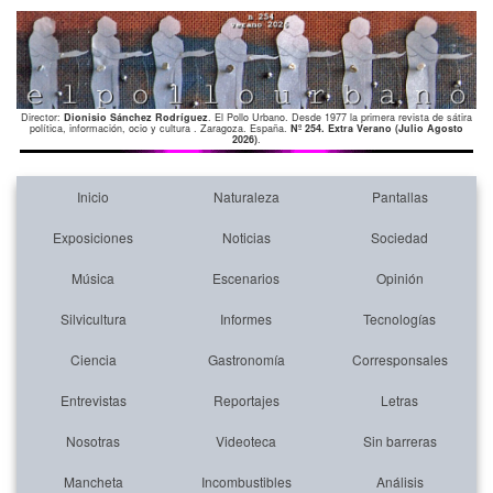
Director:
Dionisio Sánchez Rodríguez
. El Pollo Urbano. Desde 1977 la primera revista de sátira
política, información, ocio y cultura . Zaragoza. España.
Nº 254. Extra Verano (Julio Agosto
2026)
.
Inicio
Naturaleza
Pantallas
Exposiciones
Noticias
Sociedad
Música
Escenarios
Opinión
Silvicultura
Informes
Tecnologías
Ciencia
Gastronomía
Corresponsales
Entrevistas
Reportajes
Letras
Nosotras
Videoteca
Sin barreras
Mancheta
Incombustibles
Análisis