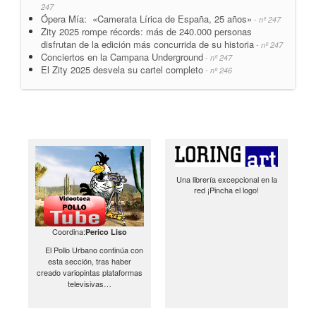
247
Ópera Mía: «Camerata Lírica de España, 25 años»
- nº 247
Zity 2025 rompe récords: más de 240.000 personas
disfrutan de la edición más concurrida de su historia
- nº 247
Conciertos en la Campana Underground
- nº 247
El Zity 2025 desvela su cartel completo
- nº 246
Una librería excepcional en la
red ¡Pincha el logo!
Coordina:
Perico Liso
El Pollo Urbano continúa con
esta sección, tras haber
creado variopintas plataformas
televisivas…