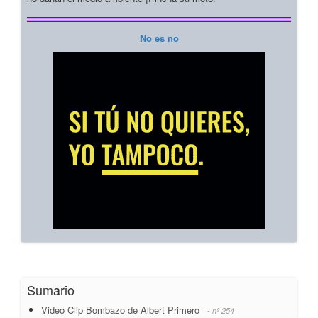
No es no
Sumario
Video Clip Bombazo de Albert Primero
- nº 254