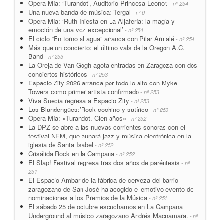
Opera Mía: ‘Turandot’, Auditorio Princesa Leonor.
- nº 254
Una nueva banda de música: Tergal
- nº 0
Opera Mía: ‘Ruth Iniesta en La Aljafería: la magia y
emoción de una voz excepcional’
- nº 254
El ciclo “En torno al agua” arranca con Pilar Armalé
- nº 254
Más que un concierto: el último vals de la Oregon A.C.
Band
- nº 253
La Oreja de Van Gogh agota entradas en Zaragoza con dos
conciertos históricos
- nº 253
Espacio Zity 2026 arranca por todo lo alto con Myke
Towers como primer artista confirmado
- nº 253
Viva Suecia regresa a Espacio Zity
- nº 253
Los Blandengües:’Rock cochino y satírico
- nº 253
Opera Mía: «Turandot. Cien años»
- nº 252
La DPZ se abre a las nuevas corrientes sonoras con el
festival NEM, que aunará jazz y música electrónica en la
iglesia de Santa Isabel
- nº 252
Crisálida Rock en la Campana
- nº 252
El Slap! Festival regresa tras dos años de paréntesis
- nº
251
El Espacio Ambar de la fábrica de cerveza del barrio
zaragozano de San José ha acogido el emotivo evento de
nominaciones a los Premios de la Música
- nº 251
El sábado 25 de octubre escuchamos en La Campana
Underground al músico zaragozano Andrés Macnamara.
- nº