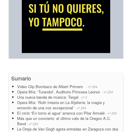
Sumario
Video Clip Bombazo de Albert Primero
- nº 254
Opera Mía: ‘Turandot’, Auditorio Princesa Leonor.
- nº 254
Una nueva banda de música: Tergal
- nº 0
Opera Mía: ‘Ruth Iniesta en La Aljafería: la magia y
emoción de una voz excepcional’
- nº 254
El ciclo “En torno al agua” arranca con Pilar Armalé
- nº 254
Más que un concierto: el último vals de la Oregon A.C.
Band
- nº 253
La Oreja de Van Gogh agota entradas en Zaragoza con dos