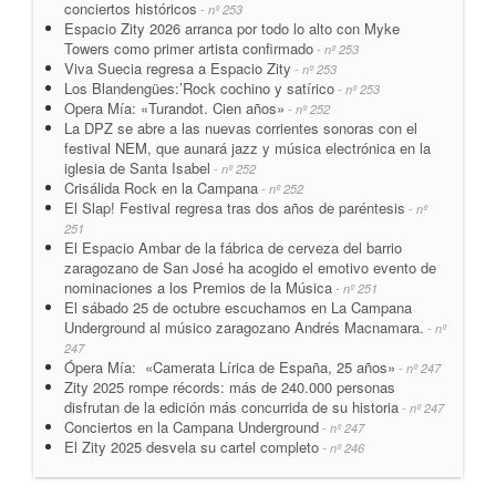
conciertos históricos
- nº 253
Espacio Zity 2026 arranca por todo lo alto con Myke
Towers como primer artista confirmado
- nº 253
Viva Suecia regresa a Espacio Zity
- nº 253
Los Blandengües:’Rock cochino y satírico
- nº 253
Opera Mía: «Turandot. Cien años»
- nº 252
La DPZ se abre a las nuevas corrientes sonoras con el
festival NEM, que aunará jazz y música electrónica en la
iglesia de Santa Isabel
- nº 252
Crisálida Rock en la Campana
- nº 252
El Slap! Festival regresa tras dos años de paréntesis
- nº
251
El Espacio Ambar de la fábrica de cerveza del barrio
zaragozano de San José ha acogido el emotivo evento de
nominaciones a los Premios de la Música
- nº 251
El sábado 25 de octubre escuchamos en La Campana
Underground al músico zaragozano Andrés Macnamara.
- nº
247
Ópera Mía: «Camerata Lírica de España, 25 años»
- nº 247
Zity 2025 rompe récords: más de 240.000 personas
disfrutan de la edición más concurrida de su historia
- nº 247
Conciertos en la Campana Underground
- nº 247
El Zity 2025 desvela su cartel completo
- nº 246