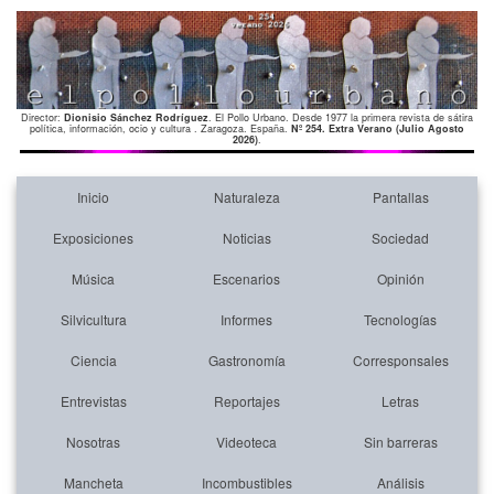
Director:
Dionisio Sánchez Rodríguez
. El Pollo Urbano. Desde 1977 la primera revista de sátira
política, información, ocio y cultura . Zaragoza. España.
Nº 254. Extra Verano (Julio Agosto
2026)
.
Inicio
Naturaleza
Pantallas
Exposiciones
Noticias
Sociedad
Música
Escenarios
Opinión
Silvicultura
Informes
Tecnologías
Ciencia
Gastronomía
Corresponsales
Entrevistas
Reportajes
Letras
Nosotras
Videoteca
Sin barreras
Mancheta
Incombustibles
Análisis