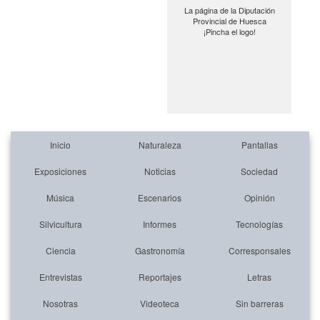
La página de la Diputación
Provincial de Huesca
¡Pincha el logo!
Inicio
Naturaleza
Pantallas
Exposiciones
Noticias
Sociedad
Música
Escenarios
Opinión
Silvicultura
Informes
Tecnologías
Ciencia
Gastronomía
Corresponsales
Entrevistas
Reportajes
Letras
Nosotras
Videoteca
Sin barreras