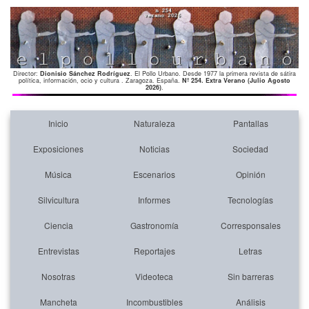
Director:
Dionisio Sánchez Rodríguez
. El Pollo Urbano. Desde 1977 la primera revista de sátira
política, información, ocio y cultura . Zaragoza. España.
Nº 254. Extra Verano (Julio Agosto
2026)
.
Inicio
Naturaleza
Pantallas
Exposiciones
Noticias
Sociedad
Música
Escenarios
Opinión
Silvicultura
Informes
Tecnologías
Ciencia
Gastronomía
Corresponsales
Entrevistas
Reportajes
Letras
Nosotras
Videoteca
Sin barreras
Mancheta
Incombustibles
Análisis