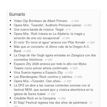
Sumario
Video Clip Bombazo de Albert Primero
- nº 254
Opera Mía: ‘Turandot’, Auditorio Princesa Leonor.
- nº 254
Una nueva banda de música: Tergal
- nº 0
Opera Mía: ‘Ruth Iniesta en La Aljafería: la magia y
emoción de una voz excepcional’
- nº 254
El ciclo “En torno al agua” arranca con Pilar Armalé
- nº 254
Más que un concierto: el último vals de la Oregon A.C.
Band
- nº 253
La Oreja de Van Gogh agota entradas en Zaragoza con dos
conciertos históricos
- nº 253
Espacio Zity 2026 arranca por todo lo alto con Myke
Towers como primer artista confirmado
- nº 253
Viva Suecia regresa a Espacio Zity
- nº 253
Los Blandengües:’Rock cochino y satírico
- nº 253
Opera Mía: «Turandot. Cien años»
- nº 252
La DPZ se abre a las nuevas corrientes sonoras con el
festival NEM, que aunará jazz y música electrónica en la
iglesia de Santa Isabel
- nº 252
Crisálida Rock en la Campana
- nº 252
El Slap! Festival regresa tras dos años de paréntesis
- nº
251