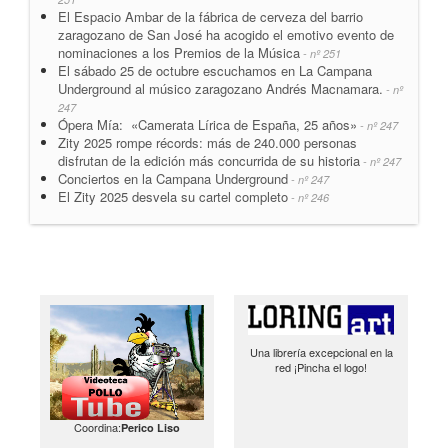
El Espacio Ambar de la fábrica de cerveza del barrio
zaragozano de San José ha acogido el emotivo evento de
nominaciones a los Premios de la Música
- nº 251
El sábado 25 de octubre escuchamos en La Campana
Underground al músico zaragozano Andrés Macnamara.
- nº
247
Ópera Mía: «Camerata Lírica de España, 25 años»
- nº 247
Zity 2025 rompe récords: más de 240.000 personas
disfrutan de la edición más concurrida de su historia
- nº 247
Conciertos en la Campana Underground
- nº 247
El Zity 2025 desvela su cartel completo
- nº 246
Una librería excepcional en la
red ¡Pincha el logo!
Coordina:
Perico Liso