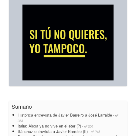
Sumario
Histórica entrevista de Javier Barreiro a José Larralde
- nº
253
Italia: Alicia ya no vive en el éter (?)
- nº 251
Sánchez entrevista a Javier Barreiro (II)
- nº 246