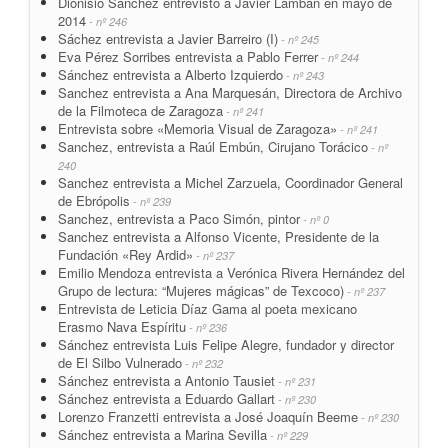
Dionisio Sánchez entrevistó a Javier Lamban en mayo de
2014
- nº 246
Sáchez entrevista a Javier Barreiro (I)
- nº 245
Eva Pérez Sorribes entrevista a Pablo Ferrer
- nº 244
Sánchez entrevista a Alberto Izquierdo
- nº 243
Sanchez entrevista a Ana Marquesán, Directora de Archivo
de la Filmoteca de Zaragoza
- nº 241
Entrevista sobre «Memoria Visual de Zaragoza»
- nº 241
Sanchez, entrevista a Raúl Embún, Cirujano Torácico
- nº
240
Sanchez entrevista a Michel Zarzuela, Coordinador General
de Ebrópolis
- nº 239
Sanchez, entrevista a Paco Simón, pintor
- nº 0
Sanchez entrevista a Alfonso Vicente, Presidente de la
Fundación «Rey Ardid»
- nº 237
Emilio Mendoza entrevista a Verónica Rivera Hernández del
Grupo de lectura: “Mujeres mágicas” de Texcoco)
- nº 237
Entrevista de Leticia Díaz Gama al poeta mexicano
Erasmo Nava Espíritu
- nº 236
Sánchez entrevista Luis Felipe Alegre, fundador y director
de El Silbo Vulnerado
- nº 232
Sánchez entrevista a Antonio Tausiet
- nº 231
Sánchez entrevista a Eduardo Gallart
- nº 230
Lorenzo Franzetti entrevista a José Joaquín Beeme
- nº 230
Sánchez entrevista a Marina Sevilla
- nº 229