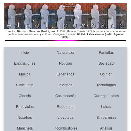
Director:
Dionisio Sánchez Rodríguez
. El Pollo Urbano. Desde 1977 la primera revista de sátira
política, información, ocio y cultura . Zaragoza. España.
Nº 254. Extra Verano (Julio Agosto
2026)
.
Inicio
Naturaleza
Pantallas
Exposiciones
Noticias
Sociedad
Música
Escenarios
Opinión
Silvicultura
Informes
Tecnologías
Ciencia
Gastronomía
Corresponsales
Entrevistas
Reportajes
Letras
Nosotras
Videoteca
Sin barreras
Mancheta
Incombustibles
Análisis