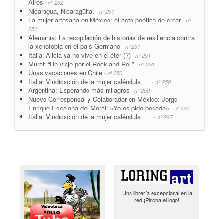
Aires
- nº 252
Nicaragua, Nicaragüita.
- nº 251
La mujer artesana en México: el acto poético de crear
- nº
251
Alemania: La recopilación de historias de resiliencia contra
la xenofobia en el país Germano
- nº 251
Italia: Alicia ya no vive en el éter (?)
- nº 251
Mural: “Un viaje por el Rock and Roll”
- nº 250
Unas vacaciones en Chile
- nº 250
Italia: Vindicación de la mujer caléndula
- nº 250
Argentina: Esperando más milagros
- nº 250
Nuevo Corresponsal y Colaborador en México: Jorge
Enrique Escalona del Moral: «Yo os pido posada»
- nº 250
Italia: Vindicación de la mujer caléndula
- nº 247
Una librería excepcional en la
red ¡Pincha el logo!