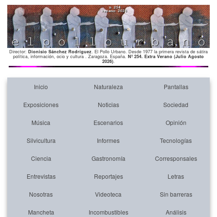
Director:
Dionisio Sánchez Rodríguez
. El Pollo Urbano. Desde 1977 la primera revista de sátira
política, información, ocio y cultura . Zaragoza. España.
Nº 254. Extra Verano (Julio Agosto
2026)
.
Inicio
Naturaleza
Pantallas
Exposiciones
Noticias
Sociedad
Música
Escenarios
Opinión
Silvicultura
Informes
Tecnologías
Ciencia
Gastronomía
Corresponsales
Entrevistas
Reportajes
Letras
Nosotras
Videoteca
Sin barreras
Mancheta
Incombustibles
Análisis