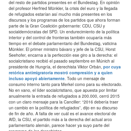
del resto de partidos presentes en el Bundestag. En opinión
del profesor Herfried Münkler, la crisis del euro y la llegada
de refugiados estarían así mucho más presentes en los
discursos y los programas de los partidos que ahora forman
parte de la Gran Coalición gobernante: CDU, CSU y
socialdemócratas del SPD. Un endurecimiento de la política
interior y del control de fronteras también ocuparía más
tiempo en el debate parlamentario del Bundestag, vaticina
Münkler. El primer ministro bávaro y jefe de la CSU, Horst
Seehofer, encarna a la perfección ese giro a la derecha: el
socialcristiano recibió el pasado septiembre en Múnich al
presidente de Hungría, el derechista Viktor Orbán,
por cuya
retórica antimigratoria mostró compresión y a quien
incluso apoyó abiertamente
. Todo un mensaje de
consumo interno tanto para Merkel como para su electorado.
No en vano, el líder socialcristiano, que apuesta por limitar
anualmente la entrada de refugiados a 200.000, cerró 2015
con un claro mensaje para la Canciller: “2016 debería traer
un cambio en la política de refugiados”, dijo en su discurso
de fin de año. A falta de ver cuál es el avance electoral de
AfD, la CSU, el partido más a la derecha del actual arco
parlamentario alemán, parece hacer ya suyo parte del
programa de los derechistas.