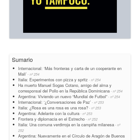
Sumario
Internacional: ‘Más fronteras y carta de un cooperante en
Mali’
- nº 254
Italia: Experimentos con pizza y spritz
- nº 254
Ha muerto Manuel Sogas Cotano, amigo del alma y
corresponsal del Pollo en la República Dominicana
- nº 254
Argentina: Viviendo un nuevo “Mundial de Futbol”
- nº 254
Internacional: ‘¿Conversaciones de Paz’
- nº 253
Italia: ¿Rosa es una rosa es una rosa?
- nº 253
Argentina: Adelante con la cultura
- nº 253
Frontera y diplomacia en el Estrecho
- nº 252
Italia: Una comuna verdirroja en la campiña milanesa
- nº
252
Argentina: Nuevamente en el Círculo de Aragón de Buenos