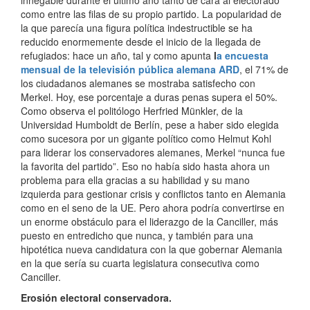
como entre las filas de su propio partido. La popularidad de
la que parecía una figura política indestructible se ha
reducido enormemente desde el inicio de la llegada de
refugiados: hace un año, tal y como apunta
l
a encuesta
mensual de la televisión pública alemana ARD
, el 71% de
los ciudadanos alemanes se mostraba satisfecho con
Merkel. Hoy, ese porcentaje a duras penas supera el 50%.
Como observa el politólogo Herfried Münkler, de la
Universidad Humboldt de Berlín, pese a haber sido elegida
como sucesora por un gigante político como Helmut Kohl
para liderar los conservadores alemanes, Merkel “nunca fue
la favorita del partido”. Eso no había sido hasta ahora un
problema para ella gracias a su habilidad y su mano
izquierda para gestionar crisis y conflictos tanto en Alemania
como en el seno de la UE. Pero ahora podría convertirse en
un enorme obstáculo para el liderazgo de la Canciller, más
puesto en entredicho que nunca, y también para una
hipotética nueva candidatura con la que gobernar Alemania
en la que sería su cuarta legislatura consecutiva como
Canciller.
Erosión electoral conservadora.