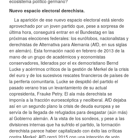
ecosistema político germano?
Nuevo espacio electoral derechista.
La aparición de ese nuevo espacio electoral está siendo
aprovechado por un joven partido que, pese a sorpresa de
última hora, conseguirá entrar en el Bundestag en las
próximas elecciones federales: los eurófobos, nacionalistas y
derechistas de Alternativa para Alemania (AfD, en sus siglas
en alemán). Esta formación nació en febrero de 2013 de la
mano de un grupo de académicos y economistas
conservadores, liderados por el ex democristiano Bernd
Lucke y acérrimos críticos de la gestión de Merkel de la crisis
del euro y de los sucesivos rescates financieros de países de
la periferia comunitaria. Lucke se despidió del partido el
pasado verano tras un levantamiento de su actual
copresidenta, Frauke Petry. El ala más derechista se
imponía a la fracción euroescéptica y neoliberal. AfD dejaba
así en un segundo plano la crisis de deuda europea y se
servía de la llegada de refugiados para desgastar (aún más)
al Gobierno alemán. A la vista de los sondeos, y pese a las
divisiones internas que ha sufrido el partido, la formación
derechista parece haber capitalizado con éxito las críticas
contra Merkel: AfD cerró 2015 con una intención de voto