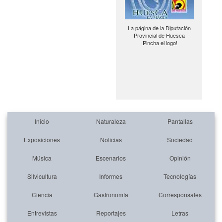
La página de la Diputación
Provincial de Huesca
¡Pincha el logo!
Inicio
Naturaleza
Pantallas
Exposiciones
Noticias
Sociedad
Música
Escenarios
Opinión
Silvicultura
Informes
Tecnologías
Ciencia
Gastronomía
Corresponsales
Entrevistas
Reportajes
Letras