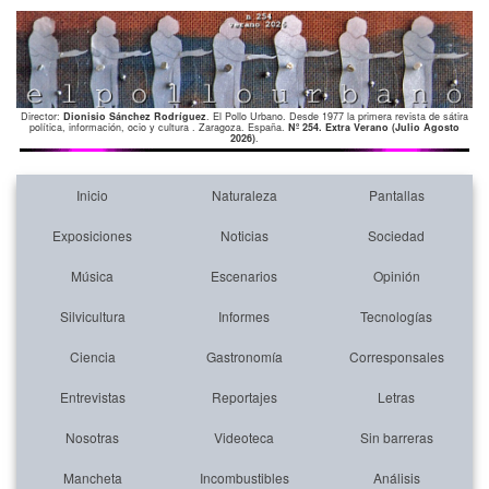
Director:
Dionisio Sánchez Rodríguez
. El Pollo Urbano. Desde 1977 la primera revista de sátira
política, información, ocio y cultura . Zaragoza. España.
Nº 254. Extra Verano (Julio Agosto
2026)
.
Inicio
Naturaleza
Pantallas
Exposiciones
Noticias
Sociedad
Música
Escenarios
Opinión
Silvicultura
Informes
Tecnologías
Ciencia
Gastronomía
Corresponsales
Entrevistas
Reportajes
Letras
Nosotras
Videoteca
Sin barreras
Mancheta
Incombustibles
Análisis