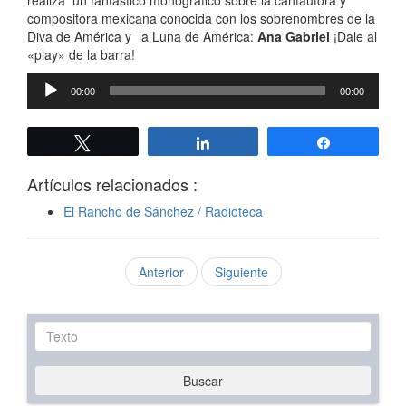
realiza un fantástico monográfico sobre la cantautora y
compositora mexicana conocida con los sobrenombres de la
Diva de América​ y la Luna de América:
Ana Gabriel​
¡Dale al
«play» de la barra!
Reproductor
00:00
00:00
de
audio
Twittear
Compartir
Compartir
Artículos relacionados :
El Rancho de Sánchez / Radioteca
Anterior
Siguiente
Texto
Buscar