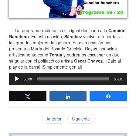
Un programa radiofónico sin igual dedicado a la
Canción
Ranchera.
En esta ocasión,
Sánchez
vuelve a recordar a
las grandes mujeres del género. En esta ocasión nos
presenta a María del Rosario Graciela Rayas, conocida
artísticamente como
Tehua
y podremos escuchar un dúo
singular con el polifacético artista
Oscar Chavez
, ¡Dale al
play de la barra! ¡Simplemente genial!
Reproductor
00:00
00:00
de
audio
Twittear
Compartir
Compartir
Anterior
Siguiente