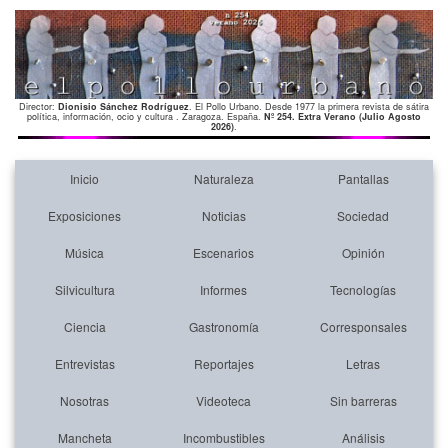
Director:
Dionisio Sánchez Rodríguez
. El Pollo Urbano. Desde 1977 la primera revista de sátira
política, información, ocio y cultura . Zaragoza. España.
Nº 254. Extra Verano (Julio Agosto
2026)
.
Inicio
Naturaleza
Pantallas
Exposiciones
Noticias
Sociedad
Música
Escenarios
Opinión
Silvicultura
Informes
Tecnologías
Ciencia
Gastronomía
Corresponsales
Entrevistas
Reportajes
Letras
Nosotras
Videoteca
Sin barreras
Mancheta
Incombustibles
Análisis