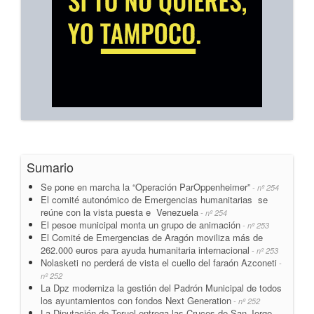
Sumario
Se pone en marcha la “Operación ParOppenheimer”
- nº 254
El comité autonómico de Emergencias humanitarias se
reúne con la vista puesta e Venezuela
- nº 254
El pesoe municipal monta un grupo de animación
- nº 253
El Comité de Emergencias de Aragón moviliza más de
262.000 euros para ayuda humanitaria internacional
- nº 253
Nolasketi no perderá de vista el cuello del faraón Azconeti
-
nº 252
La Dpz moderniza la gestión del Padrón Municipal de todos
los ayuntamientos con fondos Next Generation
- nº 252
La Diputación de Teruel entrega las Cruces de San Jorge