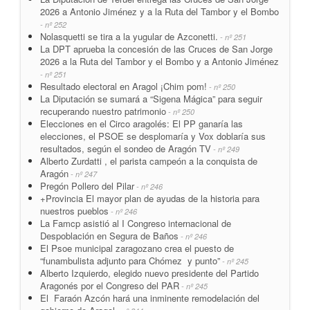
2026 a Antonio Jiménez y a la Ruta del Tambor y el Bombo
- nº 252
Nolasquetti se tira a la yugular de Azconetti.
- nº 251
La DPT aprueba la concesión de las Cruces de San Jorge
2026 a la Ruta del Tambor y el Bombo y a Antonio Jiménez
- nº 251
Resultado electoral en Aragol ¡Chim pom!
- nº 250
La Diputación se sumará a “Sigena Mágica” para seguir
recuperando nuestro patrimonio
- nº 250
Elecciones en el Circo aragolés: El PP ganaría las
elecciones, el PSOE se desplomaría y Vox doblaría sus
resultados, según el sondeo de Aragón TV
- nº 249
Alberto Zurdatti , el parista campeón a la conquista de
Aragón
- nº 247
Pregón Pollero del Pilar
- nº 246
+Provincia El mayor plan de ayudas de la historia para
nuestros pueblos
- nº 246
La Famcp asistió al I Congreso internacional de
Despoblación en Segura de Baños
- nº 246
El Psoe municipal zaragozano crea el puesto de
“funambulista adjunto para Chómez y punto”
- nº 245
Alberto Izquierdo, elegido nuevo presidente del Partido
Aragonés por el Congreso del PAR
- nº 245
El Faraón Azcón hará una inminente remodelación del