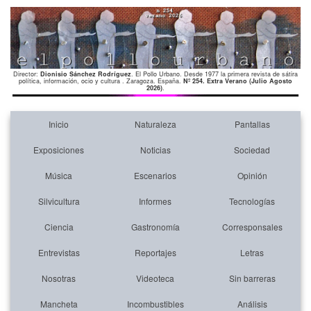
Director:
Dionisio Sánchez Rodríguez
. El Pollo Urbano. Desde 1977 la primera revista de sátira
política, información, ocio y cultura . Zaragoza. España.
Nº 254. Extra Verano (Julio Agosto
2026)
.
Inicio
Naturaleza
Pantallas
Exposiciones
Noticias
Sociedad
Música
Escenarios
Opinión
Silvicultura
Informes
Tecnologías
Ciencia
Gastronomía
Corresponsales
Entrevistas
Reportajes
Letras
Nosotras
Videoteca
Sin barreras
Mancheta
Incombustibles
Análisis