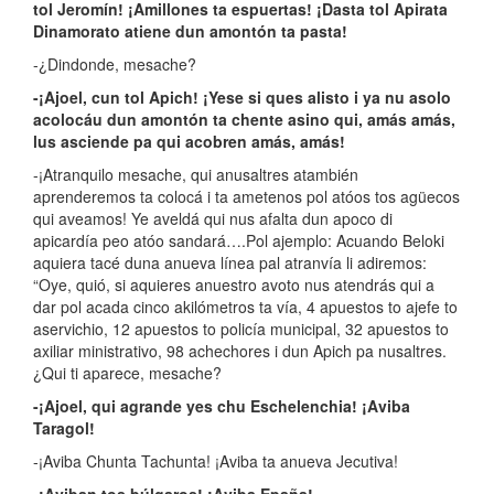
tol Jeromín! ¡Amillones ta espuertas! ¡Dasta tol Apirata
Dinamorato atiene dun amontón ta pasta!
-¿Dindonde, mesache?
-¡Ajoel, cun tol Apich! ¡Yese si ques alisto i ya nu asolo
acolocáu dun amontón ta chente asino qui, amás amás,
lus asciende pa qui acobren amás, amás!
-¡Atranquilo mesache, qui anusaltres atambién
aprenderemos ta colocá i ta ametenos pol atóos tos agüecos
qui aveamos! Ye aveldá qui nus afalta dun apoco di
apicardía peo atóo sandará….Pol ajemplo: Acuando Beloki
aquiera tacé duna anueva línea pal atranvía li adiremos:
“Oye, quió, si aquieres anuestro avoto nus atendrás qui a
dar pol acada cinco akilómetros ta vía, 4 apuestos to ajefe to
aservichio, 12 apuestos to policía municipal, 32 apuestos to
axiliar ministrativo, 98 achechores i dun Apich pa nusaltres.
¿Qui ti aparece, mesache?
-¡Ajoel, qui agrande yes chu Eschelenchia! ¡Aviba
Taragol!
-¡Aviba Chunta Tachunta! ¡Aviba ta anueva Jecutiva!
-¡Aviban tos búlgaros! ¡Aviba Epaña!