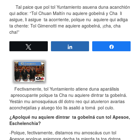
Tal paice que pol tol Yuntamiento asuena duna acanchión
qui adice: “Tol Chuan Maltín nu aquiere gobelná y Cha li
asigue, li asigue ta acorriente, polque nu aquiere qui adiga
ta chente: Tol Gimenotti me aquiere agobelná, ¡cha, cha
cha!”
Twittear
Compartir
Compartir
Fectivamente, tol Yuntamiento atiene duna aparálisis
apreocupante polque ta Cha nu aquiere dintrar ta gobelná.
Yestán mu amosquéaus dil dotro reo qui atuvieron avarias
aconchejalías y aluego tóo lis asalió a tomá pol culo.
¿Apolqué nu aquiere dintrar ta gobelná cun tol Apesoe,
Eschelenchia?
-Polque, fectivamente, distamos mu amoscáus cun tol
Apesoe apolque asiempre decha ta mierda ta tos dotros.