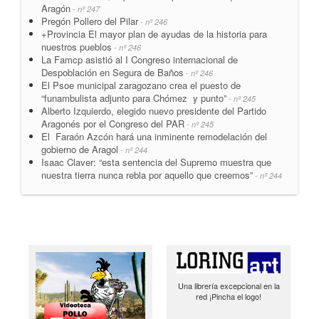
Aragón
- nº 247
Pregón Pollero del Pilar
- nº 246
+Provincia El mayor plan de ayudas de la historia para
nuestros pueblos
- nº 246
La Famcp asistió al I Congreso internacional de
Despoblación en Segura de Baños
- nº 246
El Psoe municipal zaragozano crea el puesto de
“funambulista adjunto para Chómez y punto”
- nº 245
Alberto Izquierdo, elegido nuevo presidente del Partido
Aragonés por el Congreso del PAR
- nº 245
El Faraón Azcón hará una inminente remodelación del
gobierno de Aragol
- nº 244
Isaac Claver: “esta sentencia del Supremo muestra que
nuestra tierra nunca rebla por aquello que creemos”
- nº 244
Una librería excepcional en la
red ¡Pincha el logo!