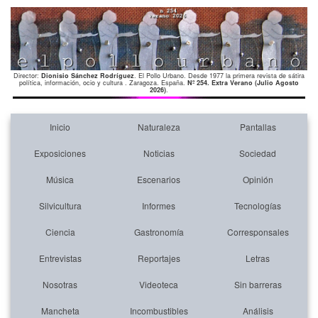
Director:
Dionisio Sánchez Rodríguez
. El Pollo Urbano. Desde 1977 la primera revista de sátira
política, información, ocio y cultura . Zaragoza. España.
Nº 254. Extra Verano (Julio Agosto
2026)
.
Inicio
Naturaleza
Pantallas
Exposiciones
Noticias
Sociedad
Música
Escenarios
Opinión
Silvicultura
Informes
Tecnologías
Ciencia
Gastronomía
Corresponsales
Entrevistas
Reportajes
Letras
Nosotras
Videoteca
Sin barreras
Mancheta
Incombustibles
Análisis