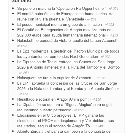
Se pone en marcha la “Operación ParOppenheimer”
- nº 254
El comité autonómico de Emergencias humanitarias se
reúne con la vista puesta e Venezuela
- nº 254
El pesoe municipal monta un grupo de animación
- nº 253
El Comité de Emergencias de Aragón moviliza más de
262.000 euros para ayuda humanitaria internacional
- nº 253
Nolasketi no perderá de vista el cuello del faraón Azconeti
-
nº 252
La Dpz moderniza la gestión del Padrón Municipal de todos
los ayuntamientos con fondos Next Generation
- nº 252
La Diputación de Teruel entrega las Cruces de San Jorge
2026 a Antonio Jiménez y a la Ruta del Tambor y el Bombo
- nº 252
Nolasquetti se tira a la yugular de Azconetti.
- nº 251
La DPT aprueba la concesión de las Cruces de San Jorge
2026 a la Ruta del Tambor y el Bombo y a Antonio Jiménez
- nº 251
Resultado electoral en Aragol ¡Chim pom!
- nº 250
La Diputación se sumará a “Sigena Mágica” para seguir
recuperando nuestro patrimonio
- nº 250
Elecciones en el Circo aragolés: El PP ganaría las
elecciones, el PSOE se desplomaría y Vox doblaría sus
resultados, según el sondeo de Aragón TV
- nº 249
Alberto Zurdatti , el parista campeón a la conquista de