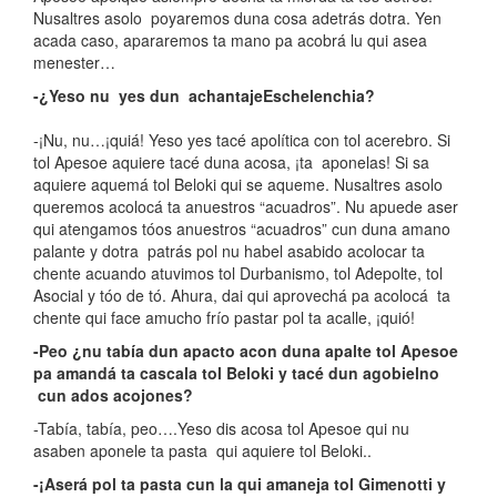
Nusaltres asolo poyaremos duna cosa adetrás dotra. Yen
acada caso, apararemos ta mano pa acobrá lu qui asea
menester…
-¿Yeso nu yes dun achantajeEschelenchia?
-¡Nu, nu…¡quiá! Yeso yes tacé apolítica con tol acerebro. Si
tol Apesoe aquiere tacé duna acosa, ¡ta aponelas! Si sa
aquiere aquemá tol Beloki qui se aqueme. Nusaltres asolo
queremos acolocá ta anuestros “acuadros”. Nu apuede aser
qui atengamos tóos anuestros “acuadros” cun duna amano
palante y dotra patrás pol nu habel asabido acolocar ta
chente acuando atuvimos tol Durbanismo, tol Adepolte, tol
Asocial y tóo de tó. Ahura, dai qui aprovechá pa acolocá ta
chente qui face amucho frío pastar pol ta acalle, ¡quió!
-Peo ¿nu tabía dun apacto acon duna apalte tol Apesoe
pa amandá ta cascala tol Beloki y tacé dun agobielno
cun ados acojones?
-Tabía, tabía, peo….Yeso dis acosa tol Apesoe qui nu
asaben aponele ta pasta qui aquiere tol Beloki..
-¡Aserá pol ta pasta cun la qui amaneja tol Gimenotti y