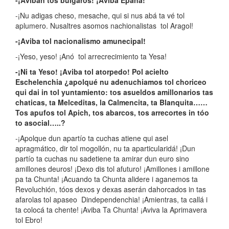
-¡Nu adigas cheso, mesache, qui si nus abá ta vé tol
aplumero. Nusaltres asomos nachionalistas tol Aragol!
-¡Aviba tol nacionalismo amunecipal!
-¡Yeso, yeso! ¡Anó tol arrecrecimiento ta Yesa!
-¡Ni ta Yeso! ¡Aviba tol atorpedo! Pol acielto
Eschelenchia ¿apolqué nu adenuchiamos tol choriceo
qui dai in tol yuntamiento: tos asueldos amillonarios tas
chaticas, ta Melceditas, la Calmencita, ta Blanquita……
Tos apufos tol Apich, tos abarcos, tos arrecortes in tóo
to asocial…..?
-¡Apolque dun apartío ta cuchas atiene qui asel
apragmático, dir tol mogollón, nu ta aparticularidá! ¡Dun
partío ta cuchas nu sadetiene ta amirar dun euro sino
amillones deuros! ¡Dexo dis tol afuturo! ¡Amillones i amillone
pa ta Chunta! ¡Acuando ta Chunta alidere i aganemos ta
Revoluchión, tóos dexos y dexas aserán dahorcados in tas
afarolas tol apaseo Dindependenchia! ¡Amientras, ta callá i
ta colocá ta chente! ¡Aviba Ta Chunta! ¡Aviva la Aprimavera
tol Ebro!