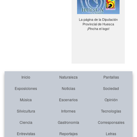
La página de la Diputación
Provincial de Huesca
¡Pincha el logo!
Inicio
Naturaleza
Pantallas
Exposiciones
Noticias
Sociedad
Música
Escenarios
Opinión
Silvicultura
Informes
Tecnologías
Ciencia
Gastronomía
Corresponsales
Entrevistas
Reportajes
Letras