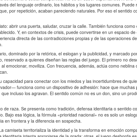
ravés del lenguaje ordinario, los hábitos y los lugares comunes. Pued
s que, por repetición, acaban pareciendo naturales. Por eso el sentido
o: abrir una puerta, saludar, cruzar la calle. También funciona como
tablecido. Y, en contextos de crisis, puede convertirse en un espacio de
periencia directa de las contradicciones propias y de las operaciones 
o.
io, dominado por la retórica, el eslogan y la publicidad, y marcado p
co, reservado a quienes diseñan las reglas del juego. El primero no descr
za; al emocionar, moviliza. Con frecuencia, además, actúa como neblina o
can.
 capacidad para conectar con los miedos y las incertidumbres de quie
ervador— funciona como un dispositivo de adhesión: hace que muchas
o que incluso los agravan. El sentido común no es un don, sino un prod
o de raza. Se presenta como tradición, defensa identitaria o sentido c
o. Bajo esa lógica, la fórmula «prioridad nacional» no es solo un eslog
ia en frontera y la diferencia en sospecha.
a camiseta territorializa la identidad y la transforma en emoción comp
 identitaria intenta apropiarse de la grada; otras, el juego desborda e