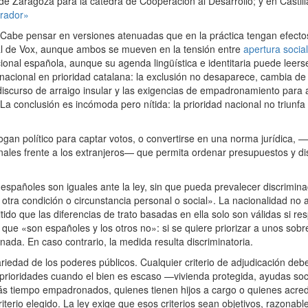
de Zaragoza para la cátedra de Cooperación al Desarrollo; y en Castill
irador»
 Cabe pensar en versiones atenuadas que en la práctica tengan efect
nal de Vox, aunque ambos se mueven en la tensión entre
apertura social 
ional española, aunque su agenda lingüística e identitaria puede leers
d nacional en prioridad catalana: la exclusión no desaparece, cambia de
discurso de arraigo insular y las exigencias de empadronamiento para 
La conclusión es incómoda pero nítida: la prioridad nacional no triunf
 político para captar votos, o convertirse en una norma jurídica, —
onales frente a los extranjeros— que permita ordenar presupuestos y di
españoles son iguales ante la ley, sin que pueda prevalecer discrimin
er otra condición o circunstancia personal o social». La nacionalidad 
tido que las diferencias de trato basadas en ella solo son válidas si r
r que «son españoles y los otros no»: si se quiere priorizar a unos sobr
ada. En caso contrario, la medida resulta discriminatoria.
riedad de los poderes públicos. Cualquier criterio de adjudicación debe
er prioridades cuando el bien es escaso —vivienda protegida, ayudas so
ás tiempo empadronados, quienes tienen hijos a cargo o quienes acre
criterio elegido. La ley exige que esos criterios sean objetivos, razonab