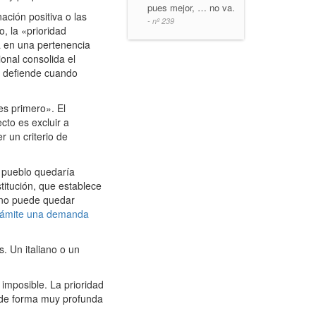
pues mejor, … no va.
ción positiva o las
- nº 239
, la «prioridad
a en una pertenencia
ional consolida el
s defiende cuando
s primero». El
cto es excluir a
 un criterio de
 pueblo quedaría
titución, que establece
n no puede quedar
 trámite una demanda
 Un italiano o un
 imposible. La prioridad
r de forma muy profunda