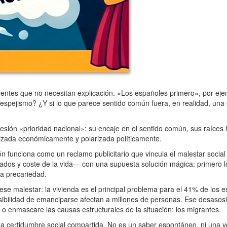
tes que no necesitan explicación. «Los españoles primero», por ejemp
n espejismo? ¿Y si lo que parece sentido común fuera, en realidad, una
sión «prioridad nacional»: su encaje en el sentido común, sus raíces 
alizada económicamente y polarizada políticamente.
funciona como un reclamo publicitario que vincula el malestar socia
ados y coste de la vida— con una supuesta solución mágica: primero lo
sa precariedad.
ese malestar: la vivienda es el principal problema para el 41% de los 
posibilidad de emanciparse afectan a millones de personas. Ese desaso
 o enmascare las causas estructurales de la situación: los migrantes.
a certidumbre social compartida. No es un saber espontáneo, ni una voz