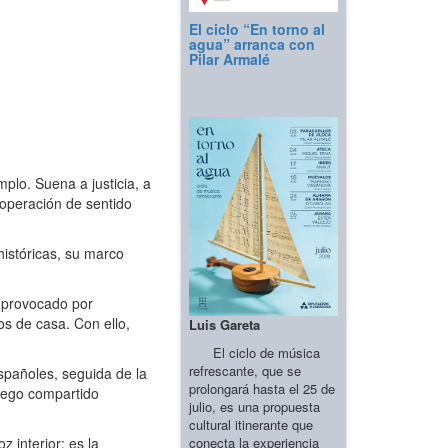
El ciclo “En torno al
agua” arranca con
Pilar Armalé
lo. Suena a justicia, a
 operación de sentido
históricas, su marco
l provocado por
s de casa. Con ello,
Luis Gareta
El ciclo de música
refrescante, que se
españoles, seguida de la
prolongará hasta el 25 de
siego compartido
julio, es una propuesta
cultural itinerante que
conecta la experiencia
 interior; es la