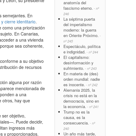
a y León, su presidente
anatomía del
fascismo eterno.
- nº
246
os semejantes. En
La séptima puerta
y cierre identitario
.
del imperialismo
e como una priorización
moderno: la guerra
 sujeto. En Canarias,
en Oriente Próximo.
-
acceder a una vivienda
nº 245
a porque sea coherente,
Espectáculo, política
e indignidad.
- nº 244
El capitalismo:
conforme a su objetivo
desinformación y
stribución de recursos
sufrimiento.
- nº 243
En materia de (des)
orden mundial: nadie
ación alguna por razón
es inocente.
- nº 242
no aparece mencionada de
Alemania 2025, la
esponden a una
crisis no está en la
e otros, hay que
democracia, sino en
la economía.
- nº 241
Trump no es la
 ser objetivo,
causa, es la
ciales—. Puede decidir,
consecuencia.
- nº
ditan ingresos más
240
Un año más tarde,
les y proporcionados.