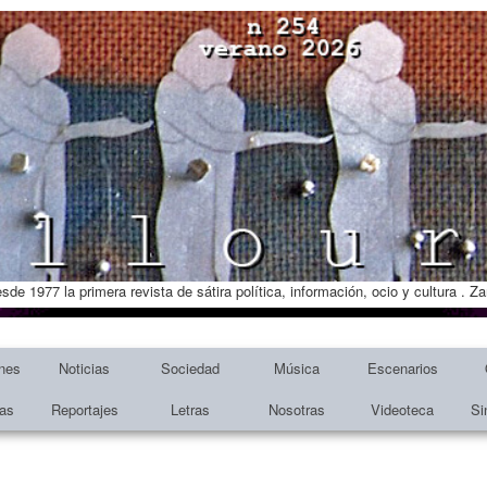
esde 1977 la primera revista de sátira política, información, ocio y cultura . 
nes
Noticias
Sociedad
Música
Escenarios
tas
Reportajes
Letras
Nosotras
Videoteca
Si