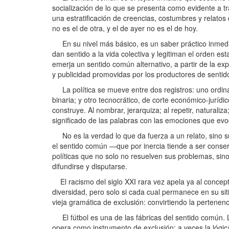
socialización de lo que se presenta como evidente a t
una estratificación de creencias, costumbres y relato
no es el de otra, y el de ayer no es el de hoy.
En su nivel más básico, es un saber práctico inmediat
dan sentido a la vida colectiva y legitiman el orden es
emerja un sentido común alternativo, a partir de la ex
y publicidad promovidas por los productores de sentid
La política se mueve entre dos registros: uno ordinar
binaria; y otro tecnocrático, de corte económico-jurídi
construye. Al nombrar, jerarquiza; al repetir, naturali
significado de las palabras con las emociones que evo
No es la verdad lo que da fuerza a un relato, sino su
el sentido común —que por inercia tiende a ser cons
políticas que no solo no resuelven sus problemas, sin
difundirse y disputarse.
El racismo del siglo XXI rara vez apela ya al concept
diversidad, pero solo si cada cual permanece en su siti
vieja gramática de exclusión: convirtiendo la pertenenc
El fútbol es una de las fábricas del sentido común. L
opera como instrumento de exclusión: a veces la lógica