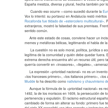
España mestiza, diversa y plural, hecha también por lo
Cuando eso ocurre —como sucedió durante la
Eur
Vox lo intentó: su portavoz en Andalucía restó méritos
Rocafonda fue tildado de «estercolero multicultural»
. 
extranjeros, mostró la falsedad de sus premisas. Frent
sentido común.
Ante este estado de cosas, conviene hacer un inciso 
memes y metáforas bélicas, legitimando el habla de la
La cuestión no es solo moral, política, jurídica o e
legítima de la comunidad y quién debe quedar fuera. El 
extrema derecha encuentra ahí un recurso útil, pero t
querría convertir en «invasores», «ilegales», «amenaz
La expresión «prioridad nacional» no es un invento 
«los franceses primero», «los italianos primero», «los
Mudde
lo ha descrito como
nativismo y chauvinismo de
Aunque la fórmula de la «prioridad nacional» es recie
1492, la de los moriscos en 1609, la persecución de lo
pertenencia y expulsión. El racismo estructural españo
cambiado de forma sin alterar su fondo: primero fue teo
del siglo XX consolidó una idea cerrada y jerárquica d