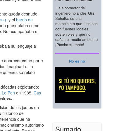
La slootmotor del
ingeniero holandés Gijs
yente queda desnudo.
Schalkx es una
s»),
y el
barrio de
motocicleta que funciona
itario presentaba como
con fuentes locales,
nto. No acompañaba el
sostenibles y que no
dañan el medio ambiente
¡Pincha su moto!
ebaja su lenguaje a
ede aparecer como parte
No es no
sión imaginaria. La
e quienes su relato
 décadas explotando:
e Le Pen
en 1985.
Cas
estros».
sión de los judíos en
 histórico de
ertenencia que ha
nacionalismo autoritario
Sumario
a o el rojo. De esa