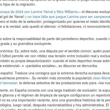
s hijos de la migración.
ocopa de 2024 con Lamine Yamal y Nico Williams
— el discurso exclu
 al gol de Yamal
(«no hace falta que juegue Lamine para ser campeone
Pero el éxito de la selección, protagonizado por quienes el relato ident
e a la verdad, solo quedó el silencio: ni felicitaciones, ni reconocimie
sobre la responsabilidad de parte del periodismo deportivo, cuando r
 grada y su gramática excluyente.
conómica. Es, sobre todo, una disputa por el sentido común: quién pu
fútbol permite ver con nitidez esa tensión entre inclusión real y exclu
ambién su propia desautorización: cuando el éxito deportivo recae sobr
a existencial» o «parásitos sociales», su discurso se derrumba.
español. Traduce una consigna que la extrema derecha europea lleva
 austriacos primero». Su versión más conocida la popularizó
Jean‑Mari
l bienestar
: la defensa selectiva de las prestaciones solo para «los nu
nte, en España conecta con una larga tradición de exclusión: la expul
s gitanos y el régimen de limpieza de sangre configuraron un repertorio
l no es una importación reciente, sino una gramática histórica de la p
lógica, luego racial, después nacionalcatólica y hoy administrativa. El 
e la nación, donde quedaban fuera el comunista, el masón, el separatist