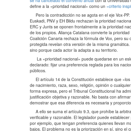
se ha cancelado el convenio anual
con la Universidad 
define a la «prioridad nacional» como un
«criterio insp
Pero la contradicción no se agota en el eje Vox‑PP.
Euskadi, PNV y EH Bildu rechazan la prioridad nacio
ERC y Junts se oponen frontalmente a la prioridad nac
de los propios. Aliança Catalana convierte la priorida
Coalición Canaria rechaza la fórmula de Vox, pero su 
protegida revelan otra versión de la misma gramática. 
sino porque cada actor la adapta a su territorio.
La «prioridad nacional» puede quedarse en un eslogan
declarado: fijar una preferencia reglada para los naci
públicos.
El artículo 14 de la Constitución establece que «los 
de nacimiento, raza, sexo, religión, opinión o cualqui
forma expresa, pero el Tribunal Constitucional ha admi
justificación objetiva y razonable. No basta con afirma
demostrar que esa diferencia es necesaria y proporcion
A ello se suma el artículo 9.3, que prohíbe la arbitra
verificable y razonable. El legislador puede establec
por ejemplo, que tengan preferencia quienes llevan m
bajos. El problema no es la priorización en sí, sino el 