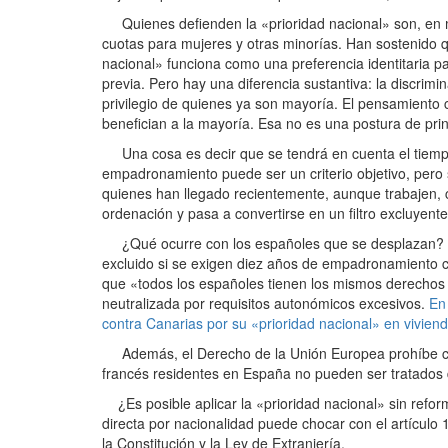
Quienes defienden la «prioridad nacional» son, en mu
cuotas para mujeres y otras minorías. Han sostenido q
nacional» funciona como una preferencia identitaria 
previa. Pero hay una diferencia sustantiva: la discrimin
privilegio de quienes ya son mayoría. El pensamiento
benefician a la mayoría. Esa no es una postura de prin
Una cosa es decir que se tendrá en cuenta el tiempo
empadronamiento puede ser un criterio objetivo, pero 
quienes han llegado recientemente, aunque trabajen, c
ordenación y pasa a convertirse en un filtro excluyente
¿Qué ocurre con los españoles que se desplazan? U
excluido si se exigen diez años de empadronamiento co
que «todos los españoles tienen los mismos derechos en
neutralizada por requisitos autonómicos excesivos.
En
contra Canarias por su «prioridad nacional» en viviend
Además, el Derecho de la Unión Europea prohíbe cual
francés residentes en España no pueden ser tratados 
¿Es posible aplicar la «prioridad nacional» sin reform
directa por nacionalidad puede chocar con el artículo 
la Constitución y la Ley de Extranjería.