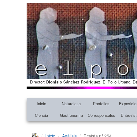
Director:
Dionisio Sánchez Rodríguez
. El Pollo Urbano. D
Inicio
Naturaleza
Pantallas
Exposicio
Ciencia
Gastronomía
Corresponsales
Entrevis
Inicio
Análisis
Revista nº 254