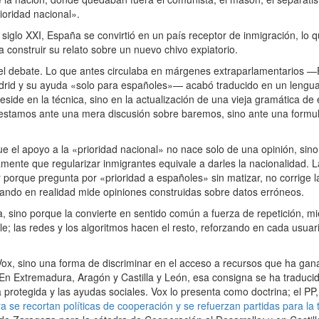
rioridad nacional».
iglo XXI, España se convirtió en un país receptor de inmigración, lo q
ha construir su relato sobre un nuevo chivo expiatorio.
del debate. Lo que antes circulaba en márgenes extraparlamentarios —
adrid y su ayuda «solo para españoles»— acabó traducido en un lengu
reside en la técnica, sino en la actualización de una vieja gramática de 
o estamos ante una mera discusión sobre baremos, sino ante una form
 el apoyo a la «prioridad nacional» no nace solo de una opinión, sin
ente que regularizar inmigrantes equivale a darles la nacionalidad. L
 porque pregunta por «prioridad a españoles» sin matizar, no corrige l
uando en realidad mide opiniones construidas sobre datos erróneos.
a, sino porque la convierte en sentido común a fuerza de repetición, mi
le; las redes y los algoritmos hacen el resto, reforzando en cada usua
x, sino una forma de discriminar en el acceso a recursos que ha ga
 En Extremadura, Aragón y Castilla y León, esa consigna se ha traduci
da protegida y las ayudas sociales. Vox lo presenta como doctrina; el P
 se recortan políticas de cooperación y se refuerzan partidas para la