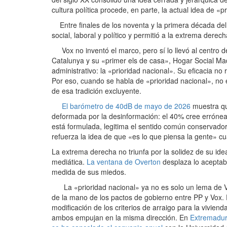
cultura política procede, en parte, la actual idea de «p
Entre finales de los noventa y la primera década del s
social, laboral y político y permitió a la extrema derec
Vox no inventó el marco, pero sí lo llevó al centro 
Catalunya y su «primer els de casa», Hogar Social M
administrativo: la «prioridad nacional». Su eficacia no 
Por eso, cuando se habla de «prioridad nacional», n
de esa tradición excluyente.
El barómetro de 40dB de mayo de 2026
muestra que
deformada por la desinformación: el 40% cree erróneam
está formulada, legitima el sentido común conservador
refuerza la idea de que «es lo que piensa la gente» c
La extrema derecha no triunfa por la solidez de su ide
mediática.
La ventana de Overton
desplaza lo aceptab
medida de sus miedos.
La «prioridad nacional» ya no es solo un lema de Vo
de la mano de los pactos de gobierno entre PP y Vox.
modificación de los criterios de arraigo para la vivien
ambos empujan en la misma dirección. En
Extremadura