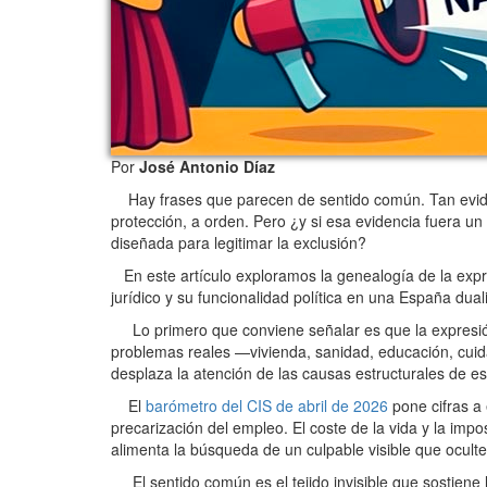
Por
José Antonio Díaz
Hay frases que parecen de sentido común. Tan eviden
protección, a orden. Pero ¿y si esa evidencia fuera u
diseñada para legitimar la exclusión?
En este artículo exploramos la genealogía de la expre
jurídico y su funcionalidad política en una España du
Lo primero que conviene señalar es que la expresión 
problemas reales —vivienda, sanidad, educación, cuid
desplaza la atención de las causas estructurales de e
El
barómetro del CIS de abril de 2026
pone cifras a 
precarización del empleo. El coste de la vida y la im
alimenta la búsqueda de un culpable visible que oculte
El sentido común es el tejido invisible que sostiene l