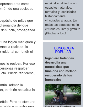
musical en directo con
e representarse como
espacios naturales,
 común de una sociedad
termales y localidades
históricamente
vinculadas al agua. En
 depósito de mitos que
todas las actuaciones la
 disonancia del que
entrada es libre y gratuita
de denuncia, propaganda
¡Pincha la foto!
or una lógica maniquea y
ibe la realidad: la
TECNOLOGIA
 ruido, al confundir el
POPULAR
Ingeniero holandés
desarrolla una
nes lo reciben. Por eso
motocicleta que
 personas respalden
funciona con metano
ucto. Puede fabricarse,
recuperado de los
humedales
omún. Admite la
an, también actualiza la
artida. Pero no siempre
se relato y muestra una
Por
Lolita Piedrahita