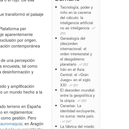
Tecnología, poder y
mito en la caverna
ue transformó el paisaje
del cálculo: la
inteligencia artificial
no es inteligencia
Plataforma per
- nº
253
aje aparentemente
Genealogía del
exclusión por origen.
(des)orden
ulación contemporánea
internacional: el
orden interestatal y
el desgobierno
o de una percepción
planetario
- nº 252
a encuesta, tal como
Irán en el Asia
a desinformación y
Central: el «Gran
Juego» en el siglo
XXI
- nº 251
edo y amplificación
El desorden mundial:
rio un mundo hecho a la
entre la geopolítica y
la utopía
- nº 250
Canarias: La
nado terreno en España
identidad excluyente,
do en reglamentos:
no suma: resta país.
P, como gestión. Pero
- nº 247
 tauromaquia
; en Aragón
La fábrica del miedo: