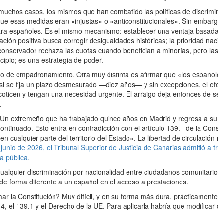
chos casos, los mismos que han combatido las políticas de discrimina
ue esas medidas eran «injustas» o «anticonstitucionales». Sin embargo
para españoles. Es el mismo mecanismo: establecer una ventaja basad
ación positiva busca corregir desigualdades históricas; la prioridad nac
 conservador rechaza las cuotas cuando benefician a minorías, pero la
cipio; es una estrategia de poder.
 de empadronamiento. Otra muy distinta es afirmar que «los españole
si se fija un plazo desmesurado —diez años— y sin excepciones, el efe
oticen y tengan una necesidad urgente. El arraigo deja entonces de ser
.
n extremeño que ha trabajado quince años en Madrid y regresa a su
ntinuado. Esto entra en contradicción con el artículo 139.1 de la Cons
 cualquier parte del territorio del Estado». La libertad de circulació
 junio de 2026, el Tribunal Superior de Justicia de Canarias admitió a
a pública.
quier discriminación por nacionalidad entre ciudadanos comunitarios.
de forma diferente a un español en el acceso a prestaciones.
ar la Constitución? Muy difícil, y en su forma más dura, prácticamente
14, el 139.1 y el Derecho de la UE. Para aplicarla habría que modifica